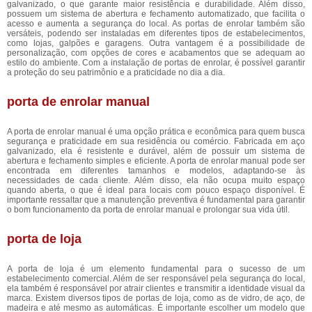
galvanizado, o que garante maior resistência e durabilidade. Além disso,
possuem um sistema de abertura e fechamento automatizado, que facilita o
acesso e aumenta a segurança do local. As portas de enrolar também são
versáteis, podendo ser instaladas em diferentes tipos de estabelecimentos,
como lojas, galpões e garagens. Outra vantagem é a possibilidade de
personalização, com opções de cores e acabamentos que se adequam ao
estilo do ambiente. Com a instalação de portas de enrolar, é possível garantir
a proteção do seu patrimônio e a praticidade no dia a dia.
porta de enrolar manual
A porta de enrolar manual é uma opção prática e econômica para quem busca
segurança e praticidade em sua residência ou comércio. Fabricada em aço
galvanizado, ela é resistente e durável, além de possuir um sistema de
abertura e fechamento simples e eficiente. A porta de enrolar manual pode ser
encontrada em diferentes tamanhos e modelos, adaptando-se às
necessidades de cada cliente. Além disso, ela não ocupa muito espaço
quando aberta, o que é ideal para locais com pouco espaço disponível. É
importante ressaltar que a manutenção preventiva é fundamental para garantir
o bom funcionamento da porta de enrolar manual e prolongar sua vida útil.
porta de loja
A porta de loja é um elemento fundamental para o sucesso de um
estabelecimento comercial. Além de ser responsável pela segurança do local,
ela também é responsável por atrair clientes e transmitir a identidade visual da
marca. Existem diversos tipos de portas de loja, como as de vidro, de aço, de
madeira e até mesmo as automáticas. É importante escolher um modelo que