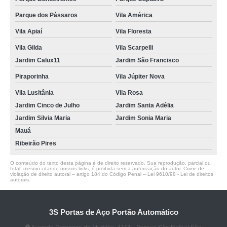
Parque dos Pássaros
Vila América
Vila Apiaí
Vila Floresta
Vila Gilda
Vila Scarpelli
Jardim Calux11
Jardim São Francisco
Piraporinha
Vila Júpiter Nova
Vila Lusitânia
Vila Rosa
Jardim Cinco de Julho
Jardim Santa Adélia
Jardim Silvia Maria
Jardim Sonia Maria
Mauá
Ribeirão Pires
O conteúdo do texto desta página é de direito reservado. Sua reprodução, parcial ou
total, mesmo citando nossos links, é proibida sem a autorização do autor. Crime de
violação de direito autoral – artigo 184 do Código Penal –
Lei 9610/98 - Lei de direitos
autorais
.
3S Portas de Aço Portão Automático