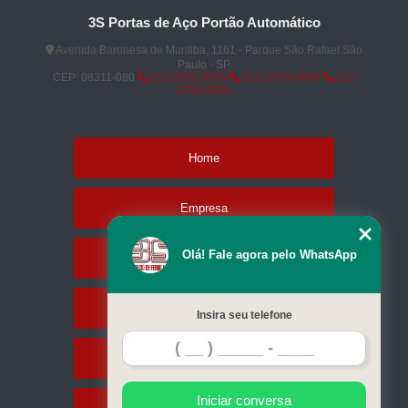
3S Portas de Aço Portão Automático
Avenida Baronesa de Muritiba, 1161 - Parque São Rafael São
Paulo - SP
CEP: 08311-080
(11) 2751-9629
(11) 2753-0936
(11)
2753-0832
Home
Empresa
Olá! Fale agora pelo WhatsApp
Missão
Serviços
Insira seu telefone
Contato
Iniciar conversa