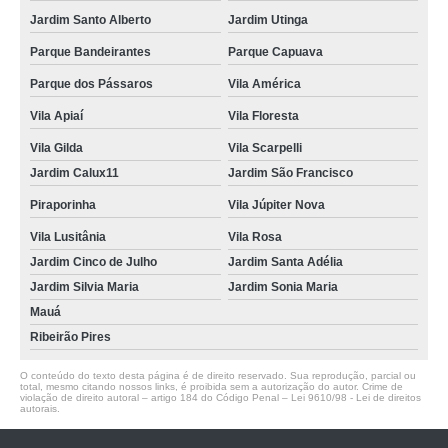
Jardim Santo Alberto
Jardim Utinga
Parque Bandeirantes
Parque Capuava
Parque dos Pássaros
Vila América
Vila Apiaí
Vila Floresta
Vila Gilda
Vila Scarpelli
Jardim Calux11
Jardim São Francisco
Piraporinha
Vila Júpiter Nova
Vila Lusitânia
Vila Rosa
Jardim Cinco de Julho
Jardim Santa Adélia
Jardim Silvia Maria
Jardim Sonia Maria
Mauá
Ribeirão Pires
O conteúdo do texto desta página é de direito reservado. Sua reprodução, parcial ou
total, mesmo citando nossos links, é proibida sem a autorização do autor. Crime de
violação de direito autoral – artigo 184 do Código Penal –
Lei 9610/98 - Lei de direitos
autorais
.