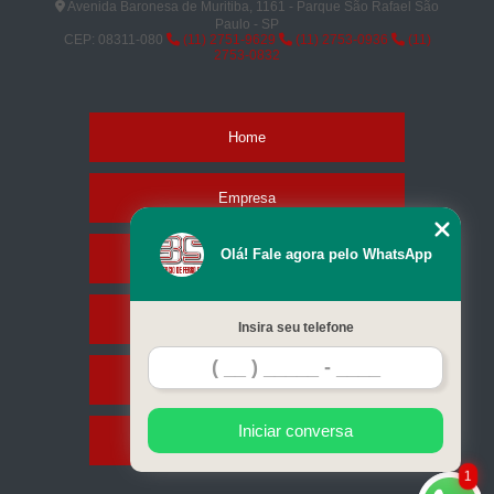
Avenida Baronesa de Muritiba, 1161 - Parque São Rafael São
Paulo - SP
CEP: 08311-080
(11) 2751-9629
(11) 2753-0936
(11)
2753-0832
Home
Empresa
Olá! Fale agora pelo WhatsApp
Missão
Serviços
Insira seu telefone
Contato
Iniciar conversa
Mapa do site
1