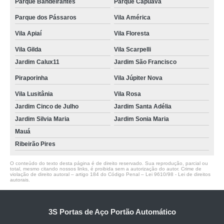
Parque Bandeirantes
Parque Capuava
Parque dos Pássaros
Vila América
Vila Apiaí
Vila Floresta
Vila Gilda
Vila Scarpelli
Jardim Calux11
Jardim São Francisco
Piraporinha
Vila Júpiter Nova
Vila Lusitânia
Vila Rosa
Jardim Cinco de Julho
Jardim Santa Adélia
Jardim Silvia Maria
Jardim Sonia Maria
Mauá
Ribeirão Pires
O conteúdo do texto desta página é de direito reservado. Sua reprodução, parcial ou
total, mesmo citando nossos links, é proibida sem a autorização do autor. Crime de
violação de direito autoral – artigo 184 do Código Penal –
Lei 9610/98 - Lei de direitos
autorais
.
3S Portas de Aço Portão Automático