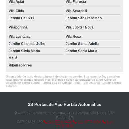
Vila Apiaí
Vila Floresta
Vila Gilda
Vila Scarpelli
Jardim Calux11
Jardim São Francisco
Piraporinha
Vila Júpiter Nova
Vila Lusitânia
Vila Rosa
Jardim Cinco de Julho
Jardim Santa Adélia
Jardim Silvia Maria
Jardim Sonia Maria
Mauá
Ribeirão Pires
O conteúdo do texto desta página é de direito reservado. Sua reprodução, parcial ou
total, mesmo citando nossos links, é proibida sem a autorização do autor. Crime de
violação de direito autoral – artigo 184 do Código Penal –
Lei 9610/98 - Lei de direitos
autorais
.
3S Portas de Aço Portão Automático
Avenida Baronesa de Muritiba, 1161 - Parque São Rafael São
Paulo - SP
CEP: 08311-080
(11) 2751-9629
(11) 2753-0936
(11)
2753-0832