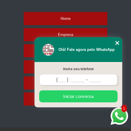
Home
Empresa
Olá! Fale agora pelo WhatsApp
Missão
Serviços
Insira seu telefone
Contato
Iniciar conversa
Mapa do site
1