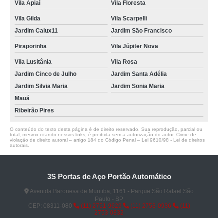
Vila Apiaí
Vila Floresta
Vila Gilda
Vila Scarpelli
Jardim Calux11
Jardim São Francisco
Piraporinha
Vila Júpiter Nova
Vila Lusitânia
Vila Rosa
Jardim Cinco de Julho
Jardim Santa Adélia
Jardim Silvia Maria
Jardim Sonia Maria
Mauá
Ribeirão Pires
O conteúdo do texto desta página é de direito reservado. Sua reprodução, parcial ou
total, mesmo citando nossos links, é proibida sem a autorização do autor. Crime de
violação de direito autoral – artigo 184 do Código Penal –
Lei 9610/98 - Lei de direitos
autorais
.
3S Portas de Aço Portão Automático
Avenida Baronesa de Muritiba, 1161 - Parque São Rafael São
Paulo - SP
CEP: 08311-080
(11) 2751-9629
(11) 2753-0936
(11)
2753-0832