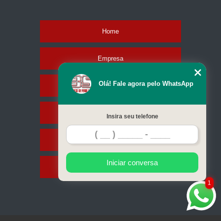
Home
Empresa
Olá! Fale agora pelo WhatsApp
Missão
Serviços
Insira seu telefone
Contato
Iniciar conversa
Mapa do site
1