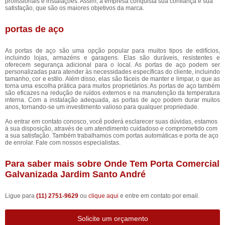
profissionais e instalações. Assim, a empresa conquista sua confiança e sua
satisfação, que são os maiores objetivos da marca.
portas de aço
As portas de aço são uma opção popular para muitos tipos de edifícios,
incluindo lojas, armazéns e garagens. Elas são duráveis, resistentes e
oferecem segurança adicional para o local. As portas de aço podem ser
personalizadas para atender às necessidades específicas do cliente, incluindo
tamanho, cor e estilo. Além disso, elas são fáceis de manter e limpar, o que as
torna uma escolha prática para muitos proprietários. As portas de aço também
são eficazes na redução de ruídos externos e na manutenção da temperatura
interna. Com a instalação adequada, as portas de aço podem durar muitos
anos, tornando-se um investimento valioso para qualquer propriedade.
Ao entrar em contato conosco, você poderá esclarecer suas dúvidas, estamos
à sua disposição, através de um atendimento cuidadoso e comprometido com
a sua satisfação. Também trabalhamos com portas automáticas e porta de aço
de enrolar. Fale com nossos especialistas.
Para saber mais sobre Onde Tem Porta Comercial
Galvanizada Jardim Santo André
Ligue para
(11) 2751-9629
ou
clique aqui
e entre em contato por email.
Solicite um orçamento