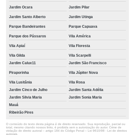
Jardim Ocara
Jardim Pilar
Jardim Santo Alberto
Jardim Utinga
Parque Bandeirantes
Parque Capuava
Parque dos Pássaros
Vila América
Vila Apiaí
Vila Floresta
Vila Gilda
Vila Scarpelli
Jardim Calux11
Jardim São Francisco
Piraporinha
Vila Júpiter Nova
Vila Lusitânia
Vila Rosa
Jardim Cinco de Julho
Jardim Santa Adélia
Jardim Silvia Maria
Jardim Sonia Maria
Mauá
Ribeirão Pires
O conteúdo do texto desta página é de direito reservado. Sua reprodução, parcial ou
total, mesmo citando nossos links, é proibida sem a autorização do autor. Crime de
violação de direito autoral – artigo 184 do Código Penal –
Lei 9610/98 - Lei de direitos
autorais
.