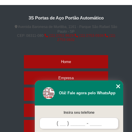
3S Portas de Aço Portão Automático
Avenida Baronesa de Muritiba, 1161 - Parque São Rafael São
Paulo - SP
CEP: 08311-080
(11) 2751-9629
(11) 2753-0936
(11)
2753-0832
Home
Empresa
Olá! Fale agora pelo WhatsApp
Missão
Serviços
Insira seu telefone
Contato