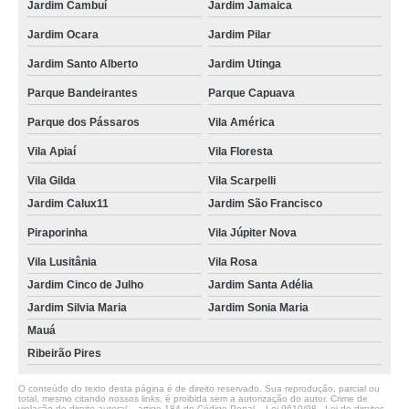
Jardim Cambuí
Jardim Jamaica
Jardim Ocara
Jardim Pilar
Jardim Santo Alberto
Jardim Utinga
Parque Bandeirantes
Parque Capuava
Parque dos Pássaros
Vila América
Vila Apiaí
Vila Floresta
Vila Gilda
Vila Scarpelli
Jardim Calux11
Jardim São Francisco
Piraporinha
Vila Júpiter Nova
Vila Lusitânia
Vila Rosa
Jardim Cinco de Julho
Jardim Santa Adélia
Jardim Silvia Maria
Jardim Sonia Maria
Mauá
Ribeirão Pires
O conteúdo do texto desta página é de direito reservado. Sua reprodução, parcial ou
total, mesmo citando nossos links, é proibida sem a autorização do autor. Crime de
violação de direito autoral – artigo 184 do Código Penal –
Lei 9610/98 - Lei de direitos