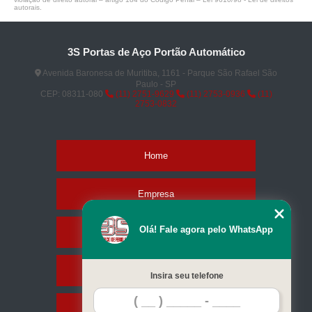
autorais
.
3S Portas de Aço Portão Automático
Avenida Baronesa de Muritiba, 1161 - Parque São Rafael São
Paulo - SP
CEP: 08311-080
(11) 2751-9629
(11) 2753-0936
(11)
2753-0832
Home
Empresa
Olá! Fale agora pelo WhatsApp
Missão
Serviços
Insira seu telefone
Contato