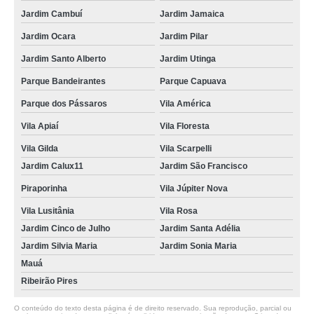
Jardim Cambuí
Jardim Jamaica
Jardim Ocara
Jardim Pilar
Jardim Santo Alberto
Jardim Utinga
Parque Bandeirantes
Parque Capuava
Parque dos Pássaros
Vila América
Vila Apiaí
Vila Floresta
Vila Gilda
Vila Scarpelli
Jardim Calux11
Jardim São Francisco
Piraporinha
Vila Júpiter Nova
Vila Lusitânia
Vila Rosa
Jardim Cinco de Julho
Jardim Santa Adélia
Jardim Silvia Maria
Jardim Sonia Maria
Mauá
Ribeirão Pires
O conteúdo do texto desta página é de direito reservado. Sua reprodução, parcial ou