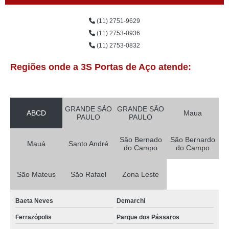
(11) 2751-9629
(11) 2753-0936
(11) 2753-0832
Regiões onde a 3S Portas de Aço atende:
GRANDE SÃO
GRANDE SÃO
ABCD
Maua
PAULO
PAULO
São Bernado
São Bernardo
Mauá
Santo André
do Campo
do Campo
São Mateus
São Rafael
Zona Leste
Baeta Neves
Demarchi
Ferrazópolis
Parque dos Pássaros