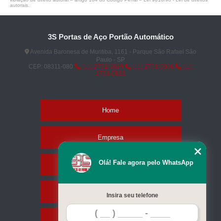
autorais
.
3S Portas de Aço Portão Automático
Avenida Baronesa de Muritiba, 1161 - Parque São Rafael São
Paulo - SP
CEP: 08311-080
(11) 2751-9629
(11) 2753-0936
(11)
2753-0832
Home
Empresa
Olá! Fale agora pelo WhatsApp
Missão
Serviços
Insira seu telefone
Contato