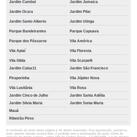
Jardim Cambuí
Jardim Jamaica
Jardim Ocara
Jardim Pilar
Jardim Santo Alberto
Jardim Utinga
Parque Bandeirantes
Parque Capuava
Parque dos Pássaros
Vila América
Vila Apiaí
Vila Floresta
Vila Gilda
Vila Scarpelli
Jardim Calux11
Jardim São Francisco
Piraporinha
Vila Júpiter Nova
Vila Lusitânia
Vila Rosa
Jardim Cinco de Julho
Jardim Santa Adélia
Jardim Silvia Maria
Jardim Sonia Maria
Mauá
Ribeirão Pires
O conteúdo do texto desta página é de direito reservado. Sua reprodução, parcial ou
total, mesmo citando nossos links, é proibida sem a autorização do autor. Crime de
violação de direito autoral – artigo 184 do Código Penal –
Lei 9610/98 - Lei de direitos