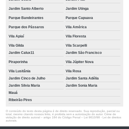
Jardim Santo Alberto
Jardim Utinga
Parque Bandeirantes
Parque Capuava
Parque dos Pássaros
Vila América
Vila Apiaí
Vila Floresta
Vila Gilda
Vila Scarpelli
Jardim Calux11
Jardim São Francisco
Piraporinha
Vila Júpiter Nova
Vila Lusitânia
Vila Rosa
Jardim Cinco de Julho
Jardim Santa Adélia
Jardim Silvia Maria
Jardim Sonia Maria
Mauá
Ribeirão Pires
O conteúdo do texto desta página é de direito reservado. Sua reprodução, parcial ou
total, mesmo citando nossos links, é proibida sem a autorização do autor. Crime de
violação de direito autoral – artigo 184 do Código Penal –
Lei 9610/98 - Lei de direitos
autorais
.