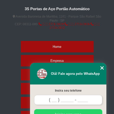
3S Portas de Aço Portão Automático
Avenida Baronesa de Muritiba, 1161 - Parque São Rafael São
Paulo - SP
CEP: 08311-080
(11) 2751-9629
(11) 2753-0936
(11)
2753-0832
Home
Empresa
Olá! Fale agora pelo WhatsApp
Missão
Serviços
Insira seu telefone
Contato