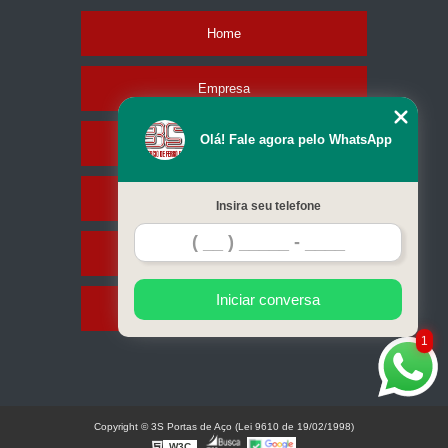
Home
Empresa
Olá! Fale agora pelo WhatsApp
Missão
Serviços
Insira seu telefone
Contato
Iniciar conversa
Mapa do site
1
Copyright © 3S Portas de Aço (Lei 9610 de 19/02/1998)
W3C