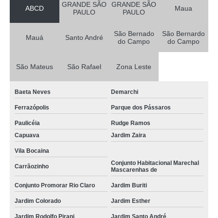
GRANDE SÃO
GRANDE SÃO
ABCD
Maua
PAULO
PAULO
São Bernado
São Bernardo
Mauá
Santo André
do Campo
do Campo
São Mateus
São Rafael
Zona Leste
Baeta Neves
Demarchi
Ferrazópolis
Parque dos Pássaros
Paulicéia
Rudge Ramos
Capuava
Jardim Zaira
Vila Bocaina
Conjunto Habitacional Marechal
Carrãozinho
Mascarenhas de
Conjunto Promorar Rio Claro
Jardim Buriti
Jardim Colorado
Jardim Esther
Jardim Rodolfo Pirani
Jardim Santo André