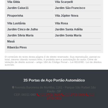
Vila Gilda
Vila Scarpelli
Jardim Calux11
Jardim São Francisco
Piraporinha
Vila Júpiter Nova
Vila Lusitânia
Vila Rosa
Jardim Cinco de Julho
Jardim Santa Adélia
Jardim Silvia Maria
Jardim Sonia Maria
Mauá
Ribeirão Pires
O conteúdo do texto desta página é de direito reservado. Sua reprodução, parcial ou
total, mesmo citando nossos links, é proibida sem a autorização do autor. Crime de
violação de direito autoral – artigo 184 do Código Penal –
Lei 9610/98 - Lei de direitos
autorais
.
3S Portas de Aço Portão Automático
Avenida Baronesa de Muritiba, 1161 - Parque São Rafael São
Paulo - SP
CEP: 08311-080
(11) 2751-9629
(11) 2753-0936
(11)
2753-0832