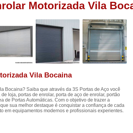
rolar Motorizada Vila Boc
Porta Aço Automática Loja
Porta Autom
Porta Automática em Aço
Porta Autom
s
Porta Automática para Loja
Porta Autom
s
Porta Comercial
Porta Comerc
Porta Comercial de Enrolar
Porta Comer
s
Porta de Enrolar Comercial
P
Porta de Ferro Comercial
Porta de Sal
torizada Vila Bocaina
Porta de Aço Automatizada
Porta de
Porta de Aço de Enrolar Automática
Po
ila Bocaina? Saiba que através da 3S Portas de Aço você
de loja, portas de enrolar, porta de aço de enrolar, portão
Porta de Aço Nova
Porta de Aço
ea de Portas Automáticas. Com o objetivo de trazer a
Porta de Aço Resistente
Porta de Aço Rol
e que sua melhor destaque é conquistar a confiança de cada
nto em equipamentos modernos e profissionais experientes.
Porta de Enrolar com Portinhol
Porta de Enrolar Horizontal
Porta de En