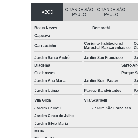
GRANDE SÃO
GRANDE SÃO
ABCD
PAULO
PAULO
Baeta Neves
Demarchi
Capuava
Conjunto Habitacional
Co
Carrãozinho
Marechal Mascarenhas de
Cl
Jardim Santo André
Jardim São Francisco
Ja
Diadema
Santo An
Guaianases
Parque S
Jardim Ana Maria
Jardim Bom Pastor
Ja
Jardim Utinga
Parque Bandeirantes
Pa
Vila Gilda
Vila Scarpelli
Jardim Calux11
Jardim São Francisco
Jardim Cinco de Julho
Jardim Silvia Maria
Mauá