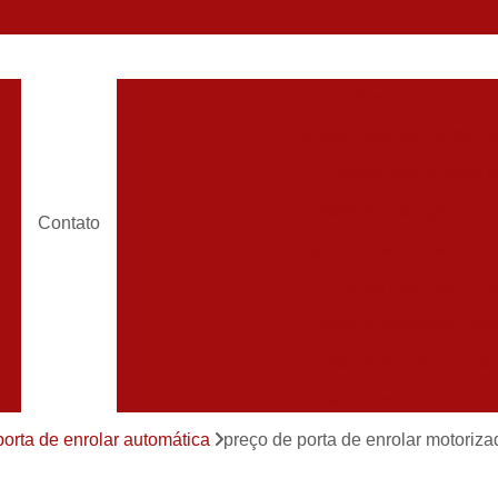
Portões Automáticos
o
Portões Automáticos de Ga
Portões Basculantes 
s
Portões de Garagem Aut
Contato
Portão Automatico para Con
Portão Automático 
Portão Automático Pivot
Portão Automático Resi
Portão Basculante Automá
s
Portão de Correr Auto
porta de enrolar automática
preço de porta de enrolar motoriz
Portão de Garagem Automático Grande São P