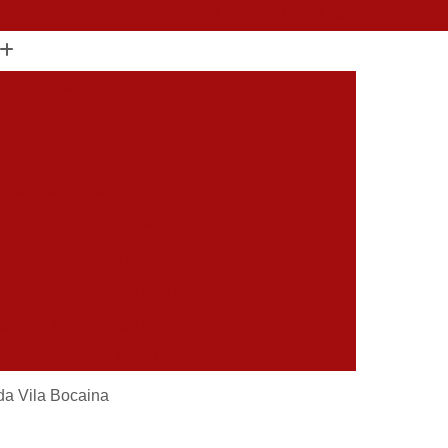
(11) 2751-9629
(11) 2753-0936
 de Entrada Grande ABC
ragem Interior de São Paulo
Automáticos Grande ABC
omáticos Grande São Paulo
dominio Interior de São Paulo
Basculante Grande ABC
ante Interior de São Paulo
dencial Grande São Paulo
tico Interior de São Paulo
mático Grande São Paulo
ada Vila Bocaina
aulo
Portão de Subir Automatico Grande ABC