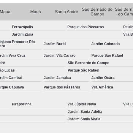
Porta Rolante Automática para Comércio
São Bernado do
São Bern
Porta Rolante Automática para Loja
Maua
Mauá
Santo André
Campo
do Cam
Porta Rolante de Aço Automática
Porta R
Ferrazópolis
Parque dos Pássaros
Pauli
Porta Rolo Automática
Po
Jardim Zaira
Vila 
Porta Rolo Automática Industrial
njunto Promorar Rio
Jardim Buriti
Jardim Colorado
aro
Porta Rolo Automática para Garag
rdim Vera Cruz
Jardim Vila Carrão
Parque São Rafael
Porta Rolo Automática Residenci
dré
São Bernardo do Campo
ão Lucas
Parque São Rafael
Porta Rolo de Aço Automática
Por
rdim Cambuí
Jardim Jamaica
Jardim Ocara
Porta Rolo Motorizada
Portão 
rque Capuava
Parque dos Pássaros
Vila América
Portão Automático Aço Galvani
Portão Automático Comercial
Piraporinha
Vila Júpiter Nova
Vila L
Portão Automático de Garagem
Jardim Santa Adélia
Jardim Sonia Maria
Portão Automático Duas Bandas
Portão Au
Portão Automático para Garagem