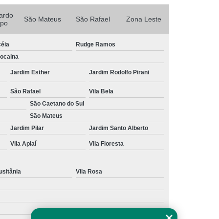
Porta Rolante Automática para Garagem
ardo
Porta Rolante Automática Rápida
São Mateus
São Rafael
Zona Leste
po
olante Motorizada
Porta Rolo Automatizada
céia
Rudge Ramos
rta Rolo Automática Comercial
Bocaina
Porta Rolo Automática para Comércio
Jardim Esther
Jardim Rodolfo Pirani
em
Porta Rolo Automática para Loja
São Rafael
Vila Bela
al
Porta Rolo Automática Rápida
São Caetano do Sul
São Mateus
ta Rolo de Aço Galvanizado Automática
Jardim Pilar
Jardim Santo Alberto
Automático
Portão Automático Aço
Vila Apiaí
Vila Floresta
zado
Portão Automático Branco
Portão Automático de Correr
usitânia
Vila Rosa
Portão Automático Deslizante
tomático em Aço
Portão Automático Garagem
Portão Aço
Portão Aço Galvanizado