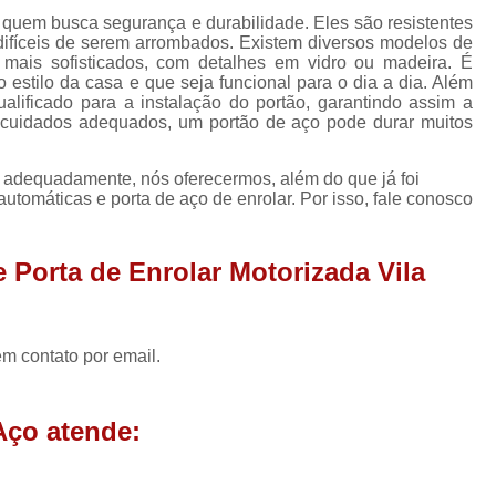
Porta Enrolar
Porta Enrolar Aço
P
quem busca segurança e durabilidade. Eles são resistentes
difíceis de serem arrombados. Existem diversos modelos de
Porta de Enrolar Automatizad
mais sofisticados, com detalhes em vidro ou madeira. É
estilo da casa e que seja funcional para o dia a dia. Além
Porta de Enrolar Automática Comercial
ualificado para a instalação do portão, garantindo assim a
Porta de Enrolar Automática para Comércio
 cuidados adequados, um portão de aço pode durar muitos
Porta de Enrolar Automática para Loja
o adequadamente, nós oferecermos, além do que já foi
Porta de Enrolar de Aço Automát
automáticas e porta de aço de enrolar. Por isso, fale conosco
Porta de Enrolar Motorizada Residenci
 Porta de Enrolar Motorizada Vila
Porta de Aço Loja
Porta de Aço para Loja
Porta de Loja Automática
Porta de 
Porta de Rolo para Loja
Porta Loja
em contato por email.
Empresa de Porta Rolante Automática
Porta Rolante Automatizad
Aço atende:
Porta Rolante Automática Comercial