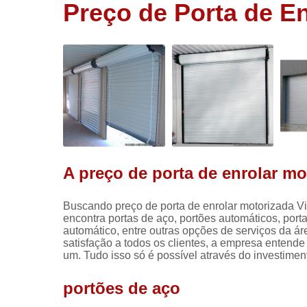
Preço de Porta de En
Portas
rolantes
automática
Portas rolo
automática
Portões
automático
Portões de
aço
A preço de porta de enrolar mo
Buscando preço de porta de enrolar motorizada V
encontra portas de aço, portões automáticos, porta 
automático, entre outras opções de serviços da ár
satisfação a todos os clientes, a empresa entend
um. Tudo isso só é possível através do investime
portões de aço