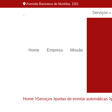
Avenida Baronesa de Muritiba, 1161
Serviços
Portão
automatizad
Portas
automática
Portas
Home
Empresa
Missão
comerciais
Portas de
aço
Portas de
enrolar
Portas de
enrolar
automática
Home
Serviços
portas de enrolar automáticas
Portas para
loja