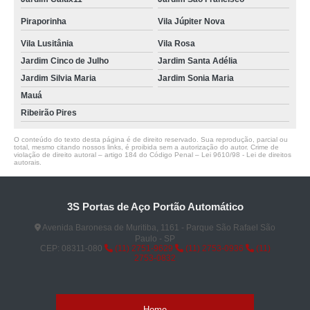
Piraporinha
Vila Júpiter Nova
Vila Lusitânia
Vila Rosa
Jardim Cinco de Julho
Jardim Santa Adélia
Jardim Silvia Maria
Jardim Sonia Maria
Mauá
Ribeirão Pires
O conteúdo do texto desta página é de direito reservado. Sua reprodução, parcial ou
total, mesmo citando nossos links, é proibida sem a autorização do autor. Crime de
violação de direito autoral – artigo 184 do Código Penal –
Lei 9610/98 - Lei de direitos
autorais
.
3S Portas de Aço Portão Automático
Avenida Baronesa de Muritiba, 1161 - Parque São Rafael São
Paulo - SP
CEP: 08311-080
(11) 2751-9629
(11) 2753-0936
(11)
2753-0832
Home