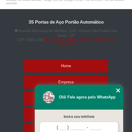
autorais
.
3S Portas de Aço Portão Automático
Avenida Baronesa de Muritiba, 1161 - Parque São Rafael São
Paulo - SP
CEP: 08311-080
(11) 2751-9629
(11) 2753-0936
(11)
2753-0832
Home
Empresa
Olá! Fale agora pelo WhatsApp
Missão
Serviços
Insira seu telefone
Contato