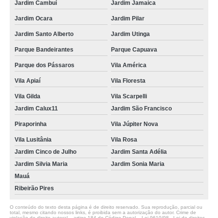
Jardim Cambuí
Jardim Jamaica
Jardim Ocara
Jardim Pilar
Jardim Santo Alberto
Jardim Utinga
Parque Bandeirantes
Parque Capuava
Parque dos Pássaros
Vila América
Vila Apiaí
Vila Floresta
Vila Gilda
Vila Scarpelli
Jardim Calux11
Jardim São Francisco
Piraporinha
Vila Júpiter Nova
Vila Lusitânia
Vila Rosa
Jardim Cinco de Julho
Jardim Santa Adélia
Jardim Silvia Maria
Jardim Sonia Maria
Mauá
Ribeirão Pires
O conteúdo do texto desta página é de direito reservado. Sua reprodução, parcial ou
total, mesmo citando nossos links, é proibida sem a autorização do autor. Crime de
violação de direito autoral – artigo 184 do Código Penal –
Lei 9610/98 - Lei de direitos