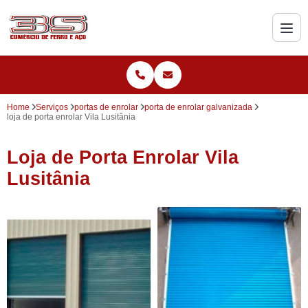
Home
Serviços
portas de enrolar
porta de enrolar galvanizada
loja de porta enrolar Vila Lusitânia
Loja de Porta Enrolar Vila
Lusitânia