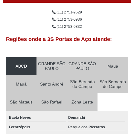
(11) 2751-9629
(11) 2753-0936
(11) 2753-0832
Regiões onde a 3S Portas de Aço atende:
GRANDE SÃO
GRANDE SÃO
ABCD
Maua
PAULO
PAULO
São Bernado
São Bernardo
Mauá
Santo André
do Campo
do Campo
São Mateus
São Rafael
Zona Leste
Baeta Neves
Demarchi
Ferrazópolis
Parque dos Pássaros