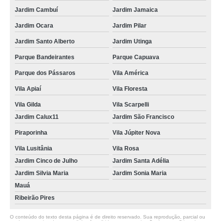
Jardim Cambuí
Jardim Jamaica
Jardim Ocara
Jardim Pilar
Jardim Santo Alberto
Jardim Utinga
Parque Bandeirantes
Parque Capuava
Parque dos Pássaros
Vila América
Vila Apiaí
Vila Floresta
Vila Gilda
Vila Scarpelli
Jardim Calux11
Jardim São Francisco
Piraporinha
Vila Júpiter Nova
Vila Lusitânia
Vila Rosa
Jardim Cinco de Julho
Jardim Santa Adélia
Jardim Silvia Maria
Jardim Sonia Maria
Mauá
Ribeirão Pires
O conteúdo do texto desta página é de direito reservado. Sua reprodução, parcial ou