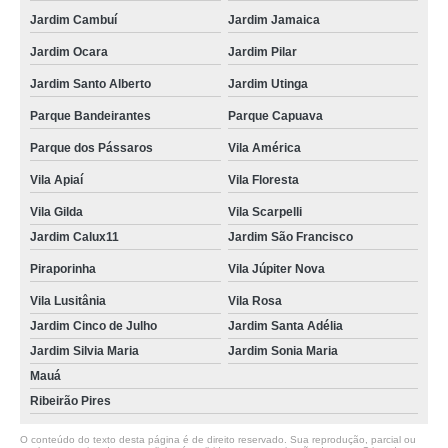
Jardim Cambuí
Jardim Jamaica
Jardim Ocara
Jardim Pilar
Jardim Santo Alberto
Jardim Utinga
Parque Bandeirantes
Parque Capuava
Parque dos Pássaros
Vila América
Vila Apiaí
Vila Floresta
Vila Gilda
Vila Scarpelli
Jardim Calux11
Jardim São Francisco
Piraporinha
Vila Júpiter Nova
Vila Lusitânia
Vila Rosa
Jardim Cinco de Julho
Jardim Santa Adélia
Jardim Silvia Maria
Jardim Sonia Maria
Mauá
Ribeirão Pires
O conteúdo do texto desta página é de direito reservado. Sua reprodução, parcial ou