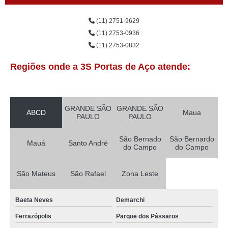
(11) 2751-9629
(11) 2753-0936
(11) 2753-0832
Regiões onde a 3S Portas de Aço atende:
GRANDE SÃO
GRANDE SÃO
ABCD
Maua
PAULO
PAULO
São Bernado
São Bernardo
Mauá
Santo André
do Campo
do Campo
São Mateus
São Rafael
Zona Leste
Baeta Neves
Demarchi
Ferrazópolis
Parque dos Pássaros