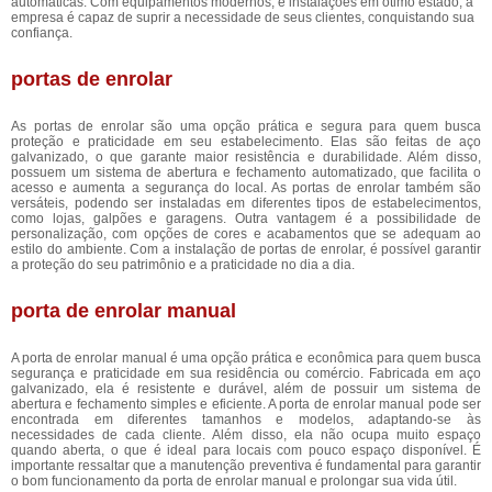
automáticas. Com equipamentos modernos, e instalações em ótimo estado, a
empresa é capaz de suprir a necessidade de seus clientes, conquistando sua
confiança.
portas de enrolar
As portas de enrolar são uma opção prática e segura para quem busca
proteção e praticidade em seu estabelecimento. Elas são feitas de aço
galvanizado, o que garante maior resistência e durabilidade. Além disso,
possuem um sistema de abertura e fechamento automatizado, que facilita o
acesso e aumenta a segurança do local. As portas de enrolar também são
versáteis, podendo ser instaladas em diferentes tipos de estabelecimentos,
como lojas, galpões e garagens. Outra vantagem é a possibilidade de
personalização, com opções de cores e acabamentos que se adequam ao
estilo do ambiente. Com a instalação de portas de enrolar, é possível garantir
a proteção do seu patrimônio e a praticidade no dia a dia.
porta de enrolar manual
A porta de enrolar manual é uma opção prática e econômica para quem busca
segurança e praticidade em sua residência ou comércio. Fabricada em aço
galvanizado, ela é resistente e durável, além de possuir um sistema de
abertura e fechamento simples e eficiente. A porta de enrolar manual pode ser
encontrada em diferentes tamanhos e modelos, adaptando-se às
necessidades de cada cliente. Além disso, ela não ocupa muito espaço
quando aberta, o que é ideal para locais com pouco espaço disponível. É
importante ressaltar que a manutenção preventiva é fundamental para garantir
o bom funcionamento da porta de enrolar manual e prolongar sua vida útil.