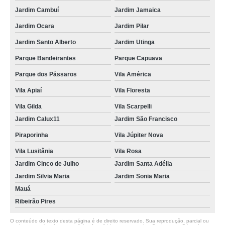
Jardim Cambuí
Jardim Jamaica
Jardim Ocara
Jardim Pilar
Jardim Santo Alberto
Jardim Utinga
Parque Bandeirantes
Parque Capuava
Parque dos Pássaros
Vila América
Vila Apiaí
Vila Floresta
Vila Gilda
Vila Scarpelli
Jardim Calux11
Jardim São Francisco
Piraporinha
Vila Júpiter Nova
Vila Lusitânia
Vila Rosa
Jardim Cinco de Julho
Jardim Santa Adélia
Jardim Silvia Maria
Jardim Sonia Maria
Mauá
Ribeirão Pires
O conteúdo do texto desta página é de direito reservado. Sua reprodução, parcial ou