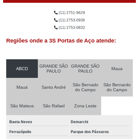
(11) 2751-9629
(11) 2753-0936
(11) 2753-0832
Regiões onde a 3S Portas de Aço atende:
GRANDE SÃO
GRANDE SÃO
ABCD
Maua
PAULO
PAULO
São Bernado
São Bernardo
Mauá
Santo André
do Campo
do Campo
São Mateus
São Rafael
Zona Leste
Baeta Neves
Demarchi
Ferrazópolis
Parque dos Pássaros