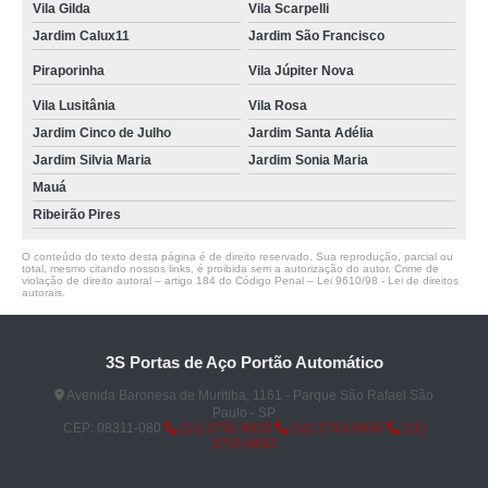
Vila Gilda
Vila Scarpelli
Jardim Calux11
Jardim São Francisco
Piraporinha
Vila Júpiter Nova
Vila Lusitânia
Vila Rosa
Jardim Cinco de Julho
Jardim Santa Adélia
Jardim Silvia Maria
Jardim Sonia Maria
Mauá
Ribeirão Pires
O conteúdo do texto desta página é de direito reservado. Sua reprodução, parcial ou
total, mesmo citando nossos links, é proibida sem a autorização do autor. Crime de
violação de direito autoral – artigo 184 do Código Penal –
Lei 9610/98 - Lei de direitos
autorais
.
3S Portas de Aço Portão Automático
Avenida Baronesa de Muritiba, 1161 - Parque São Rafael São
Paulo - SP
CEP: 08311-080
(11) 2751-9629
(11) 2753-0936
(11)
2753-0832