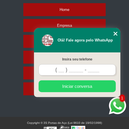
Home
Empresa
Olá! Fale agora pelo WhatsApp
Missão
Serviços
Insira seu telefone
Contato
Iniciar conversa
Mapa do site
1
Copyright © 3S Portas de Aço (Lei 9610 de 19/02/1998)
W3C