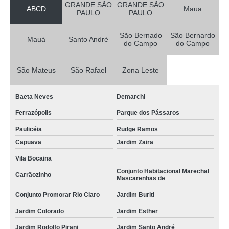
GRANDE SÃO
GRANDE SÃO
ABCD
Maua
PAULO
PAULO
São Bernado
São Bernardo
Mauá
Santo André
do Campo
do Campo
São Mateus
São Rafael
Zona Leste
Baeta Neves
Demarchi
Ferrazópolis
Parque dos Pássaros
Paulicéia
Rudge Ramos
Capuava
Jardim Zaira
Vila Bocaina
Conjunto Habitacional Marechal
Carrãozinho
Mascarenhas de
Conjunto Promorar Rio Claro
Jardim Buriti
Jardim Colorado
Jardim Esther
Jardim Rodolfo Pirani
Jardim Santo André