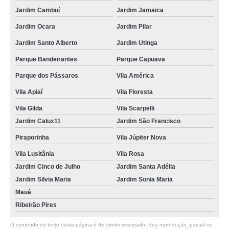
Jardim Cambuí
Jardim Jamaica
Jardim Ocara
Jardim Pilar
Jardim Santo Alberto
Jardim Utinga
Parque Bandeirantes
Parque Capuava
Parque dos Pássaros
Vila América
Vila Apiaí
Vila Floresta
Vila Gilda
Vila Scarpelli
Jardim Calux11
Jardim São Francisco
Piraporinha
Vila Júpiter Nova
Vila Lusitânia
Vila Rosa
Jardim Cinco de Julho
Jardim Santa Adélia
Jardim Silvia Maria
Jardim Sonia Maria
Mauá
Ribeirão Pires
O conteúdo do texto desta página é de direito reservado. Sua reprodução, parcial ou