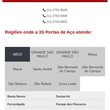
(11) 2751-9629
(11) 2753-0936
(11) 2753-0832
Regiões onde a 3S Portas de Aço atende:
GRANDE SÃO
GRANDE SÃO
ABCD
Maua
PAULO
PAULO
São Bernado
São Bernardo
Mauá
Santo André
do Campo
do Campo
São Mateus
São Rafael
Zona Leste
Baeta Neves
Demarchi
Ferrazópolis
Parque dos Pássaros