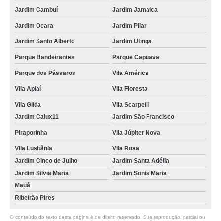
Jardim Cambuí
Jardim Jamaica
Jardim Ocara
Jardim Pilar
Jardim Santo Alberto
Jardim Utinga
Parque Bandeirantes
Parque Capuava
Parque dos Pássaros
Vila América
Vila Apiaí
Vila Floresta
Vila Gilda
Vila Scarpelli
Jardim Calux11
Jardim São Francisco
Piraporinha
Vila Júpiter Nova
Vila Lusitânia
Vila Rosa
Jardim Cinco de Julho
Jardim Santa Adélia
Jardim Silvia Maria
Jardim Sonia Maria
Mauá
Ribeirão Pires
O conteúdo do texto desta página é de direito reservado. Sua reprodução, parcial ou