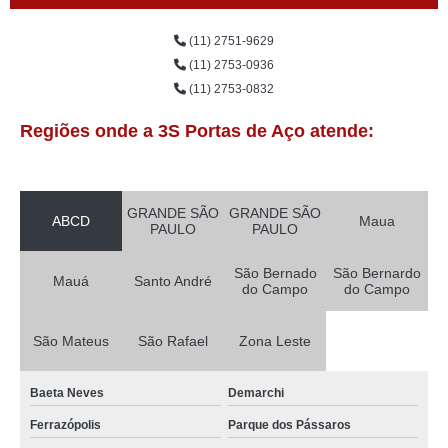
(11) 2751-9629
(11) 2753-0936
(11) 2753-0832
Regiões onde a 3S Portas de Aço atende:
GRANDE SÃO
GRANDE SÃO
ABCD
Maua
PAULO
PAULO
São Bernado
São Bernardo
Mauá
Santo André
do Campo
do Campo
São Mateus
São Rafael
Zona Leste
Baeta Neves
Demarchi
Ferrazópolis
Parque dos Pássaros