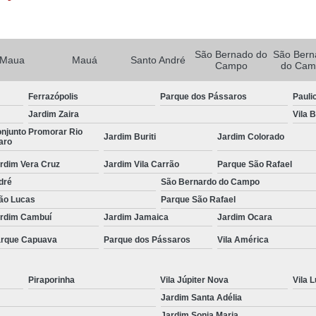
Porta Rolante Automática para Comércio
Porta Rolante Automática para Loja
Porta Rolante de Aço Automática
Porta R
São Bernado do
São Bern
Maua
Mauá
Santo André
Campo
do Cam
Porta Rolo Automática
Po
Porta Rolo Automática Industrial
Ferrazópolis
Parque dos Pássaros
Pauli
Jardim Zaira
Vila 
Porta Rolo Automática para Garag
njunto Promorar Rio
Jardim Buriti
Jardim Colorado
aro
Porta Rolo Automática Residenci
rdim Vera Cruz
Jardim Vila Carrão
Parque São Rafael
Porta Rolo de Aço Automática
Por
dré
São Bernardo do Campo
Porta Rolo Motorizada
Portão 
ão Lucas
Parque São Rafael
Portão Automático Aço Galvani
rdim Cambuí
Jardim Jamaica
Jardim Ocara
rque Capuava
Parque dos Pássaros
Vila América
Portão Automático Comercial
Portão Automático de Garagem
Piraporinha
Vila Júpiter Nova
Vila L
Portão Automático Duas Bandas
Portão Au
Jardim Santa Adélia
Portão Automático para Garagem
Jardim Sonia Maria