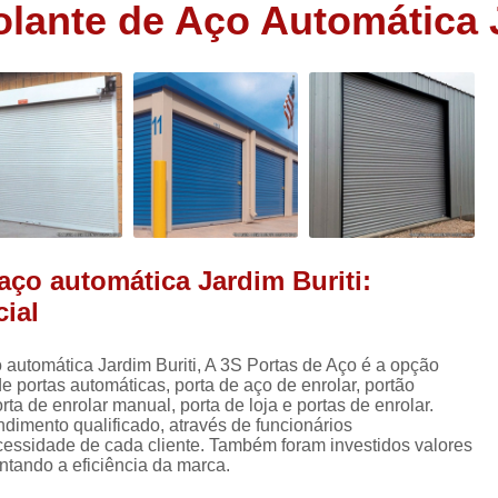
lante de Aço Automática J
Porta Aço Automática Loja
Porta Autom
Porta Automática em Aço
Porta Autom
s
Porta Automática para Loja
Porta Autom
s
Porta Comercial
Porta Comerc
Porta Comercial de Enrolar
Porta Comer
s
Porta de Enrolar Comercial
P
Porta de Ferro Comercial
Porta de Sal
aço automática Jardim Buriti:
Porta de Aço Automatizada
Porta de
ial
Porta de Aço de Enrolar Automática
Po
Porta de Aço Nova
Porta de Aço
 automática Jardim Buriti, A 3S Portas de Aço é a opção
de portas automáticas, porta de aço de enrolar, portão
Porta de Aço Resistente
Porta de Aço Rol
ta de enrolar manual, porta de loja e portas de enrolar.
imento qualificado, através de funcionários
Porta de Enrolar com Portinhol
essidade de cada cliente. Também foram investidos valores
tando a eficiência da marca.
Porta de Enrolar Horizontal
Porta de En