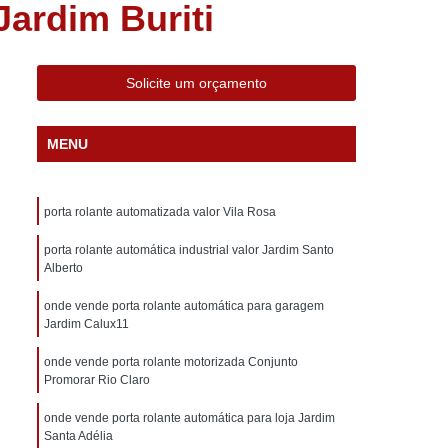
ardim Buriti
ática Comercial
Porta Automática de Aço
ática Enrolar
Porta Automática Industrial
ática Residencial
Porta Ferro Automática
Solicite um orçamento
ial Aço
Porta Comercial de Aço
MENU
cial Galvanizada
Porta de Aço Comercial
orta de Estabelecimento Comercial
porta rolante automatizada valor Vila Rosa
ão Comercial
Porta para Salão Comercial
 Aço de Correr
porta rolante automática industrial valor Jardim Santo
Porta de Aço de Enrolar
Alberto
rta de Aço Forte
Porta de Aço Motorizada
onde vende porta rolante automática para garagem
 Perfurada
Porta de Aço Reforçado
Jardim Calux11
o
Porta Comércio Enrolar
Porta de Enrolar
onde vende porta rolante motorizada Conjunto
Promorar Rio Claro
a
Porta de Enrolar Galvanizada
onde vende porta rolante automática para loja Jardim
rolar Industrial
Porta de Enrolar Manual
Santa Adélia