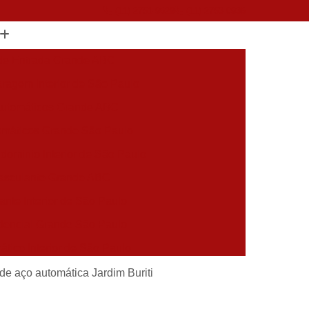
(11) 2751-9629
(11) 2753-0936
 de Entrada Grande ABC
ragem Interior de São Paulo
Automáticos Grande ABC
omáticos Grande São Paulo
dominio Interior de São Paulo
Basculante Grande ABC
ante Interior de São Paulo
dencial Grande São Paulo
tico Interior de São Paulo
mático Grande São Paulo
de aço automática Jardim Buriti
aulo
Portão de Subir Automatico Grande ABC