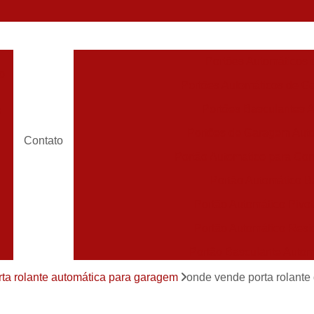
Portões Automáticos
o
Portões Automáticos de Ga
Portões Basculantes 
s
Portões de Garagem Aut
Contato
Portão Automatico para Con
Portão Automático 
Portão Automático Pivot
Portão Automático Resi
Portão Basculante Automá
s
Portão de Correr Auto
rta rolante automática para garagem
onde vende porta rolante 
Portão de Garagem Automático Grande São P