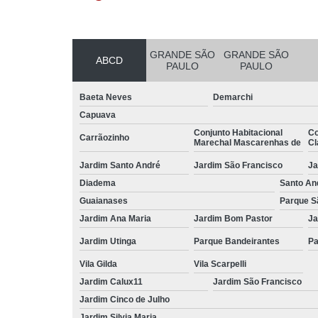
GRANDE SÃO
GRANDE SÃO
ABCD
PAULO
PAULO
Baeta Neves
Demarchi
Capuava
Conjunto Habitacional
Co
Carrãozinho
Marechal Mascarenhas de
Cl
Jardim Santo André
Jardim São Francisco
Ja
Diadema
Santo An
Guaianases
Parque S
Jardim Ana Maria
Jardim Bom Pastor
Ja
Jardim Utinga
Parque Bandeirantes
Pa
Vila Gilda
Vila Scarpelli
Jardim Calux11
Jardim São Francisco
Jardim Cinco de Julho
Jardim Silvia Maria