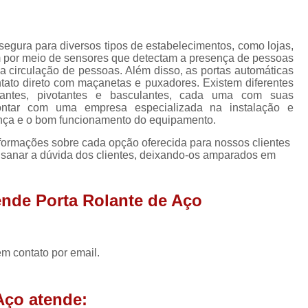
Porta Enrolar
Porta Enrolar Aço
P
Porta de Enrolar Automatizad
segura para diversos tipos de estabelecimentos, como lojas,
Porta de Enrolar Automática Comercial
am por meio de sensores que detectam a presença de pessoas
a circulação de pessoas. Além disso, as portas automáticas
Porta de Enrolar Automática para Comércio
tato direto com maçanetas e puxadores. Existem diferentes
zantes, pivotantes e basculantes, cada uma com suas
Porta de Enrolar Automática para Loja
contar com uma empresa especializada na instalação e
ança e o bom funcionamento do equipamento.
Porta de Enrolar de Aço Automát
nformações sobre cada opção oferecida para nossos clientes
Porta de Enrolar Motorizada Residenci
sanar a dúvida dos clientes, deixando-os amparados em
Porta de Aço Loja
Porta de Aço para Loja
Porta de Loja Automática
Porta de 
nde Porta Rolante de Aço
Porta de Rolo para Loja
Porta Loja
Empresa de Porta Rolante Automática
em contato por email.
Porta Rolante Automatizad
Porta Rolante Automática Comercial
Aço atende: