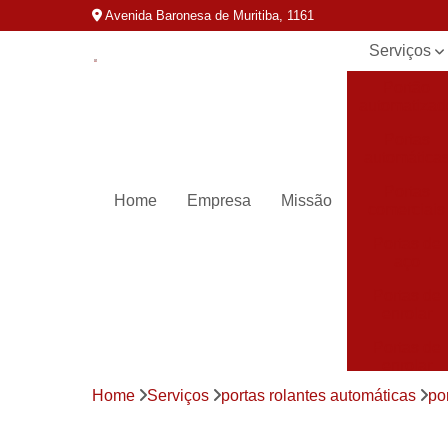
Avenida Baronesa de Muritiba, 1161
Serviços
Portão
automatizad
Portas
automática
Portas
Home
Empresa
Missão
comerciais
Portas de
aço
Portas de
enrolar
Portas de
enrolar
automática
Home
Serviços
portas rolantes automáticas
po
Portas para
loja