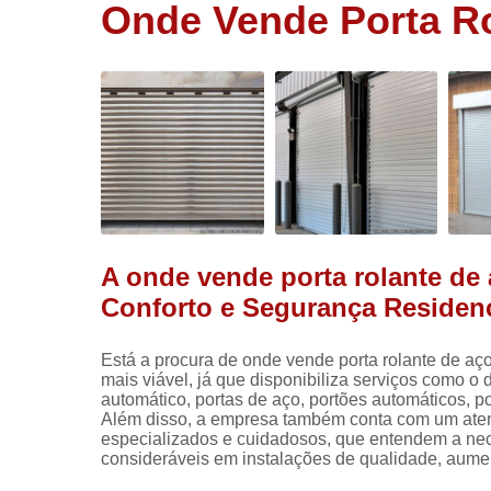
Onde Vende Porta Ro
Portas
rolantes
automática
Portas rolo
automática
Portões
automático
Portões de
aço
A onde vende porta rolante de 
Conforto e Segurança Residenc
Está a procura de onde vende porta rolante de aço
mais viável, já que disponibiliza serviços como o 
automático, portas de aço, portões automáticos, por
Além disso, a empresa também conta com um atend
especializados e cuidadosos, que entendem a nec
consideráveis em instalações de qualidade, aumen