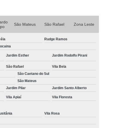
Porta Rolante Automática para Garagem
Porta Rolante Automática Rápida
olante Motorizada
Porta Rolo Automatizada
ardo
São Mateus
São Rafael
Zona Leste
po
rta Rolo Automática Comercial
Porta Rolo Automática para Comércio
céia
Rudge Ramos
Bocaina
em
Porta Rolo Automática para Loja
Jardim Esther
Jardim Rodolfo Pirani
al
Porta Rolo Automática Rápida
São Rafael
Vila Bela
ta Rolo de Aço Galvanizado Automática
São Caetano do Sul
Automático
Portão Automático Aço
São Mateus
zado
Portão Automático Branco
Jardim Pilar
Jardim Santo Alberto
Vila Apiaí
Vila Floresta
Portão Automático de Correr
Portão Automático Deslizante
usitânia
Vila Rosa
tomático em Aço
Portão Automático Garagem
Portão Aço
Portão Aço Galvanizado