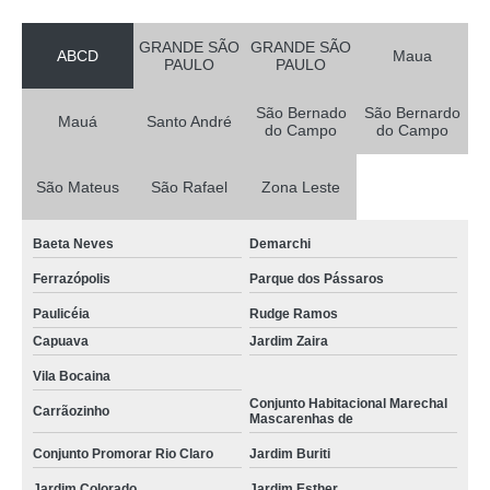
GRANDE SÃO
GRANDE SÃO
ABCD
Maua
PAULO
PAULO
São Bernado
São Bernardo
Mauá
Santo André
do Campo
do Campo
São Mateus
São Rafael
Zona Leste
Baeta Neves
Demarchi
Ferrazópolis
Parque dos Pássaros
Paulicéia
Rudge Ramos
Capuava
Jardim Zaira
Vila Bocaina
Conjunto Habitacional Marechal
Carrãozinho
Mascarenhas de
Conjunto Promorar Rio Claro
Jardim Buriti
Jardim Colorado
Jardim Esther