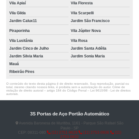
Vila Apiaí
Vila Floresta
Vila Gilda
Vila Scarpelli
Jardim Calux11
Jardim São Francisco
Piraporinha
Vila Júpiter Nova
Vila Lusitânia
Vila Rosa
Jardim Cinco de Julho
Jardim Santa Adélia
Jardim Silvia Maria
Jardim Sonia Maria
Mauá
Ribeirão Pires
O conteúdo do texto desta página é de direito reservado. Sua reprodução, parcial ou
total, mesmo citando nossos links, é proibida sem a autorização do autor. Crime de
violação de direito autoral – artigo 184 do Código Penal –
Lei 9610/98 - Lei de direitos
autorais
.
3S Portas de Aço Portão Automático
Avenida Baronesa de Muritiba, 1161 - Parque São Rafael São
Paulo - SP
CEP: 08311-080
(11) 2751-9629
(11) 2753-0936
(11)
2753-0832