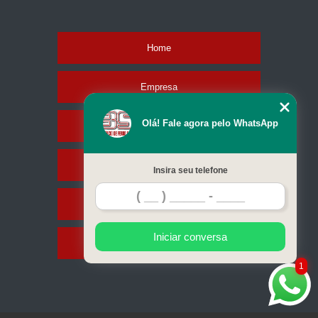
Home
Empresa
Olá! Fale agora pelo WhatsApp
Missão
Serviços
Insira seu telefone
Contato
Iniciar conversa
Mapa do site
1