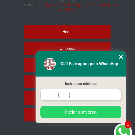
Paulo - SP
CEP: 08311-080
(11) 2751-9629
(11) 2753-0936
(11)
2753-0832
Home
Empresa
Olá! Fale agora pelo WhatsApp
Missão
Serviços
Insira seu telefone
Contato
Iniciar conversa
Mapa do site
1