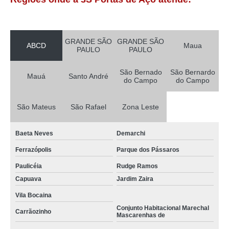
GRANDE SÃO
GRANDE SÃO
ABCD
Maua
PAULO
PAULO
São Bernado
São Bernardo
Mauá
Santo André
do Campo
do Campo
São Mateus
São Rafael
Zona Leste
Baeta Neves
Demarchi
Ferrazópolis
Parque dos Pássaros
Paulicéia
Rudge Ramos
Capuava
Jardim Zaira
Vila Bocaina
Conjunto Habitacional Marechal
Carrãozinho
Mascarenhas de