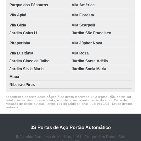
Parque dos Pássaros
Vila América
Vila Apiaí
Vila Floresta
Vila Gilda
Vila Scarpelli
Jardim Calux11
Jardim São Francisco
Piraporinha
Vila Júpiter Nova
Vila Lusitânia
Vila Rosa
Jardim Cinco de Julho
Jardim Santa Adélia
Jardim Silvia Maria
Jardim Sonia Maria
Mauá
Ribeirão Pires
O conteúdo do texto desta página é de direito reservado. Sua reprodução, parcial ou
total, mesmo citando nossos links, é proibida sem a autorização do autor. Crime de
violação de direito autoral – artigo 184 do Código Penal –
Lei 9610/98 - Lei de direitos
autorais
.
3S Portas de Aço Portão Automático
Avenida Baronesa de Muritiba, 1161 - Parque São Rafael São