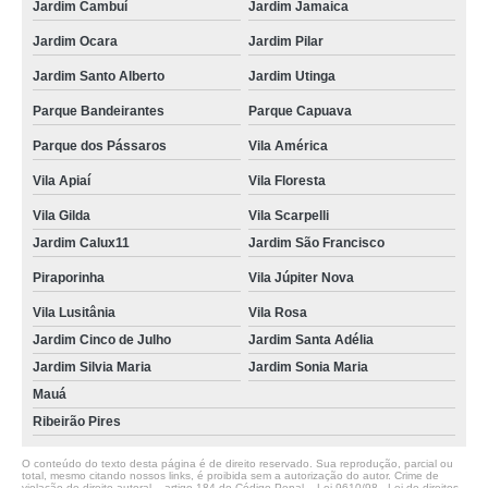
Jardim Cambuí
Jardim Jamaica
Jardim Ocara
Jardim Pilar
Jardim Santo Alberto
Jardim Utinga
Parque Bandeirantes
Parque Capuava
Parque dos Pássaros
Vila América
Vila Apiaí
Vila Floresta
Vila Gilda
Vila Scarpelli
Jardim Calux11
Jardim São Francisco
Piraporinha
Vila Júpiter Nova
Vila Lusitânia
Vila Rosa
Jardim Cinco de Julho
Jardim Santa Adélia
Jardim Silvia Maria
Jardim Sonia Maria
Mauá
Ribeirão Pires
O conteúdo do texto desta página é de direito reservado. Sua reprodução, parcial ou
total, mesmo citando nossos links, é proibida sem a autorização do autor. Crime de
violação de direito autoral – artigo 184 do Código Penal –
Lei 9610/98 - Lei de direitos