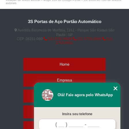
autorais
.
3S Portas de Aço Portão Automático
Avenida Baronesa de Muritiba, 1161 - Parque São Rafael São
Paulo - SP
CEP: 08311-080
(11) 2751-9629
(11) 2753-0936
(11)
2753-0832
Home
Empresa
Olá! Fale agora pelo WhatsApp
Missão
Serviços
Insira seu telefone
Contato