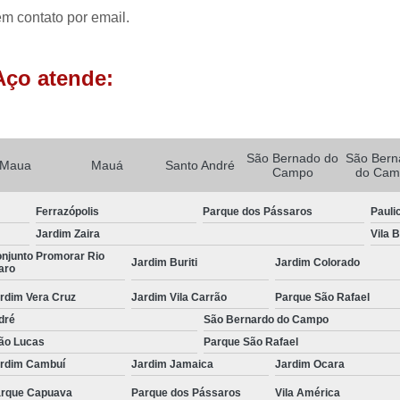
Porta Rolante Automática para Comércio
em contato por email.
Porta Rolante Automática para Loja
Porta Rolante de Aço Automática
Porta R
Aço atende:
Porta Rolo Automática
Po
Porta Rolo Automática Industrial
Porta Rolo Automática para Garag
São Bernado do
São Bern
Maua
Mauá
Santo André
Campo
do Cam
Porta Rolo Automática Residenci
Ferrazópolis
Parque dos Pássaros
Pauli
Porta Rolo de Aço Automática
Por
Jardim Zaira
Vila 
Porta Rolo Motorizada
Portão 
njunto Promorar Rio
Jardim Buriti
Jardim Colorado
aro
Portão Automático Aço Galvani
rdim Vera Cruz
Jardim Vila Carrão
Parque São Rafael
Portão Automático Comercial
dré
São Bernardo do Campo
Portão Automático de Garagem
ão Lucas
Parque São Rafael
rdim Cambuí
Jardim Jamaica
Jardim Ocara
Portão Automático Duas Bandas
Portão Au
rque Capuava
Parque dos Pássaros
Vila América
Portão Automático para Garagem