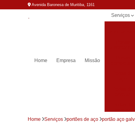
Avenida Baronesa de Muritiba, 1161
Serviços
Portão
automatizad
Portas
automática
Portas
Home
Empresa
Missão
comerciais
Portas de
aço
Portas de
enrolar
Portas de
enrolar
automática
Home
Serviços
portões de aço
portão aço gal
Portas para
loja