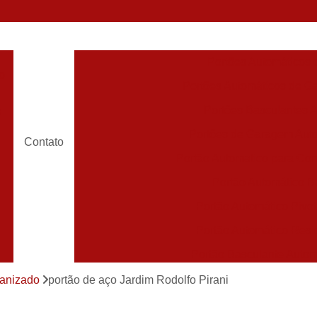
Portões Automáticos
o
Portões Automáticos de Ga
Portões Basculantes 
s
Portões de Garagem Aut
Contato
Portão Automatico para Con
Portão Automático 
Portão Automático Pivot
Portão Automático Resi
Portão Basculante Automá
s
Portão de Correr Auto
vanizado
portão de aço Jardim Rodolfo Pirani
Portão de Garagem Automático Grande São P