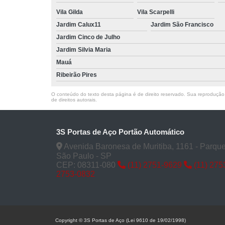
Vila Gilda
Vila Scarpelli
Jardim Calux11
Jardim São Francisco
Jardim Cinco de Julho
Jardim Silvia Maria
Mauá
Ribeirão Pires
O conteúdo do texto desta página é de direito reservado. Sua reprodução, 
de direitos autorais
.
3S Portas de Aço Portão Automático
Avenida Baronesa de Muritiba, 1161 - Parqu
São Paulo - SP
CEP: 08311-080
(11) 2751-9629
(11) 27
2753-0832
Copyright © 3S Portas de Aço (Lei 9610 de 19/02/1998)