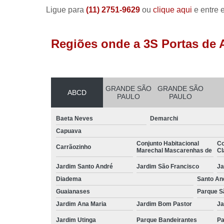
Ligue para
(11) 2751-9629
ou
clique aqui
e entre 
Regiões onde a 3S Portas de 
GRANDE SÃO
GRANDE SÃO
ABCD
PAULO
PAULO
Baeta Neves
Demarchi
Capuava
Conjunto Habitacional
Co
Carrãozinho
Marechal Mascarenhas de
Cl
Jardim Santo André
Jardim São Francisco
Ja
Diadema
Santo An
Guaianases
Parque S
Jardim Ana Maria
Jardim Bom Pastor
Ja
Jardim Utinga
Parque Bandeirantes
Pa