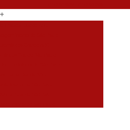
(11) 2751-9629
(11) 2753-0936
 de Entrada Grande ABC
ragem Interior de São Paulo
Automáticos Grande ABC
omáticos Grande São Paulo
dominio Interior de São Paulo
Basculante Grande ABC
ante Interior de São Paulo
dencial Grande São Paulo
tico Interior de São Paulo
mático Grande São Paulo
aulo
Portão de Subir Automatico Grande ABC