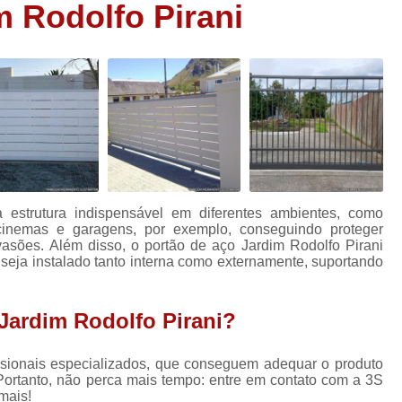
m Rodolfo Pirani
Porta Aço Automática Loja
Porta Autom
Porta Automática em Aço
Porta Autom
s
Porta Automática para Loja
Porta Autom
s
Porta Comercial
Porta Comerc
Porta Comercial de Enrolar
Porta Comer
s
Porta de Enrolar Comercial
P
Porta de Ferro Comercial
Porta de Sal
estrutura indispensável em diferentes ambientes, como
Porta de Aço Automatizada
Porta de
cinemas e garagens, por exemplo, conseguindo proteger
nvasões. Além disso, o portão de aço Jardim Rodolfo Pirani
Porta de Aço de Enrolar Automática
Po
 seja instalado tanto interna como externamente, suportando
Porta de Aço Nova
Porta de Aço
Jardim Rodolfo Pirani?
Porta de Aço Resistente
Porta de Aço Rol
Porta de Enrolar com Portinhol
issionais especializados, que conseguem adequar o produto
Porta de Enrolar Horizontal
Porta de En
ortanto, não perca mais tempo: entre em contato com a 3S
mais!