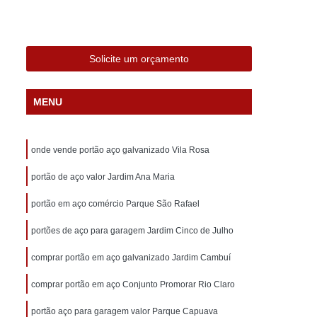
ática Comercial
Porta Automática de Aço
ática Enrolar
Porta Automática Industrial
ática Residencial
Porta Ferro Automática
Solicite um orçamento
ial Aço
Porta Comercial de Aço
MENU
cial Galvanizada
Porta de Aço Comercial
orta de Estabelecimento Comercial
onde vende portão aço galvanizado Vila Rosa
ão Comercial
Porta para Salão Comercial
 Aço de Correr
portão de aço valor Jardim Ana Maria
Porta de Aço de Enrolar
rta de Aço Forte
Porta de Aço Motorizada
portão em aço comércio Parque São Rafael
 Perfurada
Porta de Aço Reforçado
portões de aço para garagem Jardim Cinco de Julho
o
Porta Comércio Enrolar
Porta de Enrolar
comprar portão em aço galvanizado Jardim Cambuí
a
Porta de Enrolar Galvanizada
comprar portão em aço Conjunto Promorar Rio Claro
rolar Industrial
Porta de Enrolar Manual
portão aço para garagem valor Parque Capuava