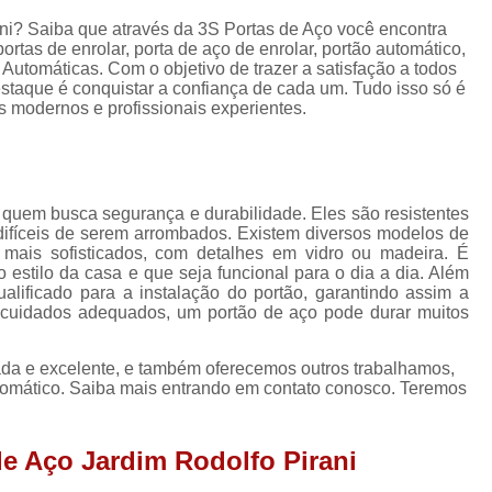
Porta Enrolar
Porta Enrolar Aço
P
ni? Saiba que através da 3S Portas de Aço você encontra
Porta de Enrolar Automatizad
portas de enrolar, porta de aço de enrolar, portão automático,
 Automáticas. Com o objetivo de trazer a satisfação a todos
Porta de Enrolar Automática Comercial
staque é conquistar a confiança de cada um. Tudo isso só é
 modernos e profissionais experientes.
Porta de Enrolar Automática para Comércio
Porta de Enrolar Automática para Loja
Porta de Enrolar de Aço Automát
quem busca segurança e durabilidade. Eles são resistentes
Porta de Enrolar Motorizada Residenci
difíceis de serem arrombados. Existem diversos modelos de
mais sofisticados, com detalhes em vidro ou madeira. É
Porta de Aço Loja
Porta de Aço para Loja
estilo da casa e que seja funcional para o dia a dia. Além
ualificado para a instalação do portão, garantindo assim a
Porta de Loja Automática
Porta de 
 cuidados adequados, um portão de aço pode durar muitos
Porta de Rolo para Loja
Porta Loja
da e excelente, e também oferecemos outros trabalhamos,
Empresa de Porta Rolante Automática
utomático. Saiba mais entrando em contato conosco. Teremos
Porta Rolante Automatizad
de Aço Jardim Rodolfo Pirani
Porta Rolante Automática Comercial