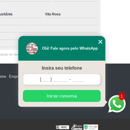
 de Aço
Portão de Aço Galvanizado
usitânia
Vila Rosa
o de Aço para Garagem
Portão em Aço
 Aço Galvanizado
Portão Garagem Aço
Olá! Fale agora pelo WhatsApp
olação de direito autoral – artigo 184 do Código Penal –
Lei 9610/98 - Lei
Insira seu telefone
ome
Empresa
Missão
Serviços
Contato
Mapa do site
Iniciar conversa
1
W3C