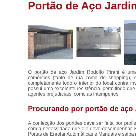
Portão de Aço Jardi
Portas
rolantes
automática
Portas rolo
automática
Portões
automático
Portões de
aço
O portão de aço Jardim Rodolfo Pirani é uma 
comércios (tanto de rua como de shopping), 
completamente todo o interior do local contra i
possui uma excelente resistência, permitindo que
agentes prejudiciais, como as intempéries.
Procurando por portão de aço 
A confecção dos portões deve ser feita por prof
com a necessidade que ele deve desempenhar. P
Portas de Enrolar Automáticas e Manuais e saiba 