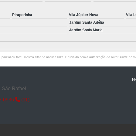
Portão Aço para Garagem
Portão
Piraporinha
Vila Júpiter Nova
Vila L
Portão de Aço para Comércio
Portã
Jardim Santa Adélia
Portão em Aço Comércio
Portão em
Jardim Sonia Maria
parcial ou total, mesmo citando nossos links, é proibida sem a autorização do autor. Crime de vi
H
e São Rafael
53-0936
(11)