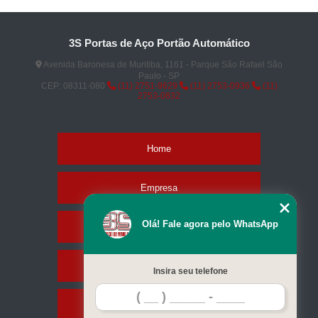
3S Portas de Aço Portão Automático
Avenida Baronesa de Muritiba, 1161 - Parque São Rafael São
Paulo - SP
CEP: 08311-080
(11) 2751-9629
(11) 2753-0936
(11)
2753-0832
Home
Empresa
Olá! Fale agora pelo WhatsApp
Missão
Serviços
Insira seu telefone
Contato