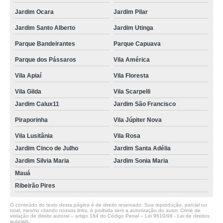
Jardim Ocara
Jardim Pilar
Jardim Santo Alberto
Jardim Utinga
Parque Bandeirantes
Parque Capuava
Parque dos Pássaros
Vila América
Vila Apiaí
Vila Floresta
Vila Gilda
Vila Scarpelli
Jardim Calux11
Jardim São Francisco
Piraporinha
Vila Júpiter Nova
Vila Lusitânia
Vila Rosa
Jardim Cinco de Julho
Jardim Santa Adélia
Jardim Silvia Maria
Jardim Sonia Maria
Mauá
Ribeirão Pires
O conteúdo do texto desta página é de direito reservado. Sua reprodução, parcial ou
total, mesmo citando nossos links, é proibida sem a autorização do autor. Crime de
violação de direito autoral – artigo 184 do Código Penal –
Lei 9610/98 - Lei de direitos
autorais
.