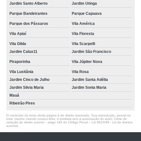
Jardim Santo Alberto
Jardim Utinga
Parque Bandeirantes
Parque Capuava
Parque dos Pássaros
Vila América
Vila Apiaí
Vila Floresta
Vila Gilda
Vila Scarpelli
Jardim Calux11
Jardim São Francisco
Piraporinha
Vila Júpiter Nova
Vila Lusitânia
Vila Rosa
Jardim Cinco de Julho
Jardim Santa Adélia
Jardim Silvia Maria
Jardim Sonia Maria
Mauá
Ribeirão Pires
O conteúdo do texto desta página é de direito reservado. Sua reprodução, parcial ou
total, mesmo citando nossos links, é proibida sem a autorização do autor. Crime de
violação de direito autoral – artigo 184 do Código Penal –
Lei 9610/98 - Lei de direitos
autorais
.