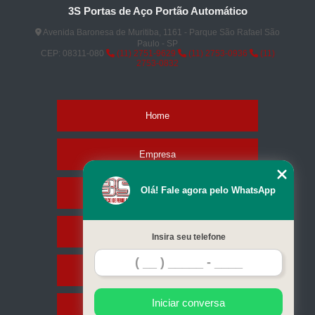
3S Portas de Aço Portão Automático
Avenida Baronesa de Muritiba, 1161 - Parque São Rafael São
Paulo - SP
CEP: 08311-080
(11) 2751-9629
(11) 2753-0936
(11)
2753-0832
Home
Empresa
Olá! Fale agora pelo WhatsApp
Missão
Serviços
Insira seu telefone
Contato
Iniciar conversa
Mapa do site