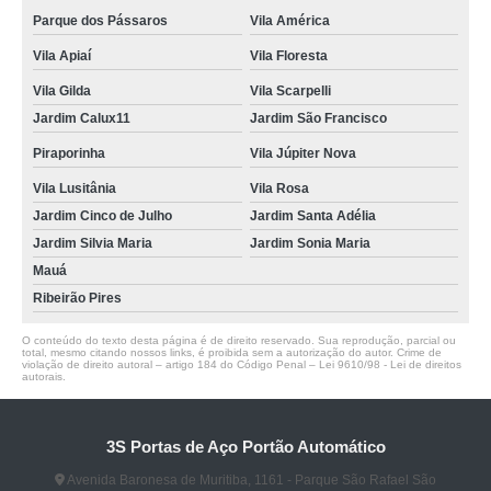
Parque dos Pássaros
Vila América
Vila Apiaí
Vila Floresta
Vila Gilda
Vila Scarpelli
Jardim Calux11
Jardim São Francisco
Piraporinha
Vila Júpiter Nova
Vila Lusitânia
Vila Rosa
Jardim Cinco de Julho
Jardim Santa Adélia
Jardim Silvia Maria
Jardim Sonia Maria
Mauá
Ribeirão Pires
O conteúdo do texto desta página é de direito reservado. Sua reprodução, parcial ou
total, mesmo citando nossos links, é proibida sem a autorização do autor. Crime de
violação de direito autoral – artigo 184 do Código Penal –
Lei 9610/98 - Lei de direitos
autorais
.
3S Portas de Aço Portão Automático
Avenida Baronesa de Muritiba, 1161 - Parque São Rafael São