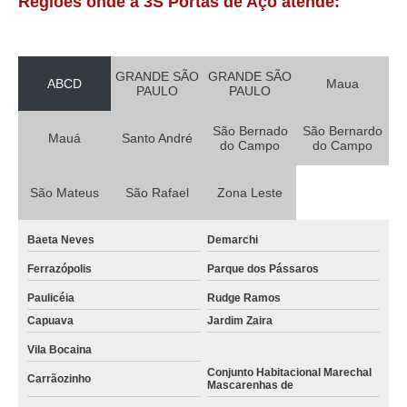
Regiões onde a 3S Portas de Aço atende:
GRANDE SÃO
GRANDE SÃO
ABCD
Maua
PAULO
PAULO
São Bernado
São Bernardo
Mauá
Santo André
do Campo
do Campo
São Mateus
São Rafael
Zona Leste
Baeta Neves
Demarchi
Ferrazópolis
Parque dos Pássaros
Paulicéia
Rudge Ramos
Capuava
Jardim Zaira
Vila Bocaina
Conjunto Habitacional Marechal
Carrãozinho
Mascarenhas de