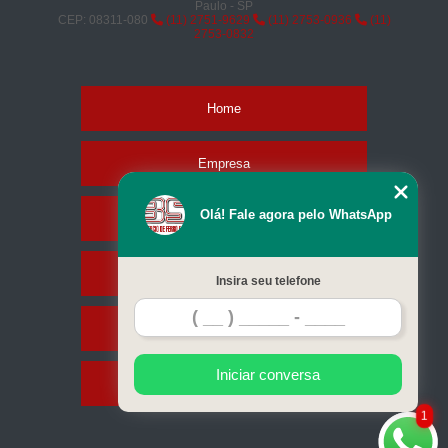
Paulo - SP
CEP: 08311-080
(11) 2751-9629
(11) 2753-0936
(11)
2753-0832
Home
Empresa
Olá! Fale agora pelo WhatsApp
Missão
Serviços
Insira seu telefone
Contato
Iniciar conversa
Mapa do site
1