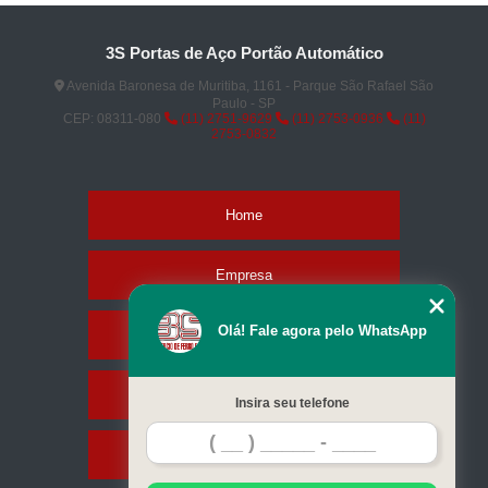
3S Portas de Aço Portão Automático
Avenida Baronesa de Muritiba, 1161 - Parque São Rafael São
Paulo - SP
CEP: 08311-080
(11) 2751-9629
(11) 2753-0936
(11)
2753-0832
Home
Empresa
Olá! Fale agora pelo WhatsApp
Missão
Serviços
Insira seu telefone
Contato