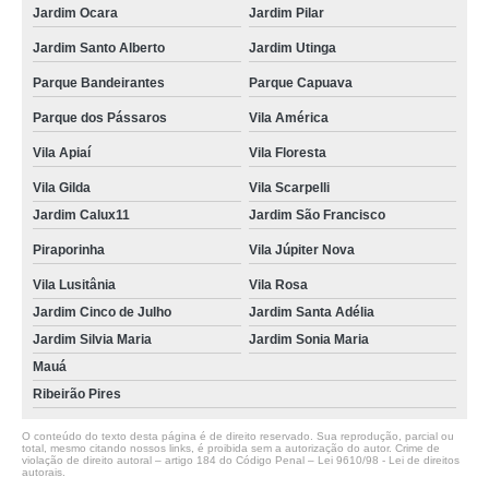
Jardim Ocara
Jardim Pilar
Jardim Santo Alberto
Jardim Utinga
Parque Bandeirantes
Parque Capuava
Parque dos Pássaros
Vila América
Vila Apiaí
Vila Floresta
Vila Gilda
Vila Scarpelli
Jardim Calux11
Jardim São Francisco
Piraporinha
Vila Júpiter Nova
Vila Lusitânia
Vila Rosa
Jardim Cinco de Julho
Jardim Santa Adélia
Jardim Silvia Maria
Jardim Sonia Maria
Mauá
Ribeirão Pires
O conteúdo do texto desta página é de direito reservado. Sua reprodução, parcial ou
total, mesmo citando nossos links, é proibida sem a autorização do autor. Crime de
violação de direito autoral – artigo 184 do Código Penal –
Lei 9610/98 - Lei de direitos
autorais
.