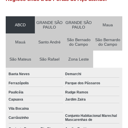
GRANDE SÃO
GRANDE SÃO
ABCD
Maua
PAULO
PAULO
São Bernado
São Bernardo
Mauá
Santo André
do Campo
do Campo
São Mateus
São Rafael
Zona Leste
Baeta Neves
Demarchi
Ferrazópolis
Parque dos Pássaros
Paulicéia
Rudge Ramos
Capuava
Jardim Zaira
Vila Bocaina
Conjunto Habitacional Marechal
Carrãozinho
Mascarenhas de