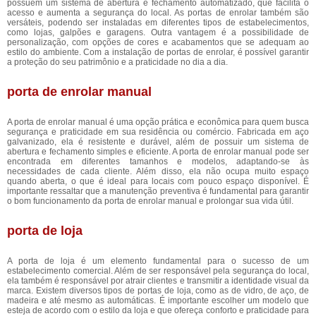
possuem um sistema de abertura e fechamento automatizado, que facilita o
acesso e aumenta a segurança do local. As portas de enrolar também são
versáteis, podendo ser instaladas em diferentes tipos de estabelecimentos,
como lojas, galpões e garagens. Outra vantagem é a possibilidade de
personalização, com opções de cores e acabamentos que se adequam ao
estilo do ambiente. Com a instalação de portas de enrolar, é possível garantir
a proteção do seu patrimônio e a praticidade no dia a dia.
porta de enrolar manual
A porta de enrolar manual é uma opção prática e econômica para quem busca
segurança e praticidade em sua residência ou comércio. Fabricada em aço
galvanizado, ela é resistente e durável, além de possuir um sistema de
abertura e fechamento simples e eficiente. A porta de enrolar manual pode ser
encontrada em diferentes tamanhos e modelos, adaptando-se às
necessidades de cada cliente. Além disso, ela não ocupa muito espaço
quando aberta, o que é ideal para locais com pouco espaço disponível. É
importante ressaltar que a manutenção preventiva é fundamental para garantir
o bom funcionamento da porta de enrolar manual e prolongar sua vida útil.
porta de loja
A porta de loja é um elemento fundamental para o sucesso de um
estabelecimento comercial. Além de ser responsável pela segurança do local,
ela também é responsável por atrair clientes e transmitir a identidade visual da
marca. Existem diversos tipos de portas de loja, como as de vidro, de aço, de
madeira e até mesmo as automáticas. É importante escolher um modelo que
esteja de acordo com o estilo da loja e que ofereça conforto e praticidade para