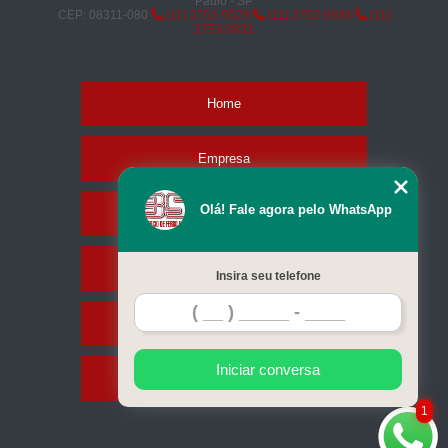
Paulo - SP
CEP: 08311-080
(11) 2751-9629
(11) 2753-0936
(11)
2753-0832
Home
Empresa
Olá! Fale agora pelo WhatsApp
Missão
Serviços
Insira seu telefone
Contato
Iniciar conversa
Mapa do site
1