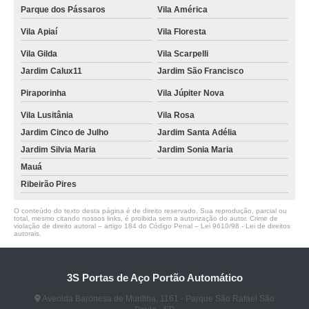
Parque dos Pássaros
Vila América
Vila Apiaí
Vila Floresta
Vila Gilda
Vila Scarpelli
Jardim Calux11
Jardim São Francisco
Piraporinha
Vila Júpiter Nova
Vila Lusitânia
Vila Rosa
Jardim Cinco de Julho
Jardim Santa Adélia
Jardim Silvia Maria
Jardim Sonia Maria
Mauá
Ribeirão Pires
O conteúdo do texto desta página é de direito reservado. Sua reprodução, parcial ou
total, mesmo citando nossos links, é proibida sem a autorização do autor. Crime de
violação de direito autoral – artigo 184 do Código Penal –
Lei 9610/98 - Lei de direitos
autorais
.
3S Portas de Aço Portão Automático
Avenida Baronesa de Muritiba, 1161 - Parque São Rafael São