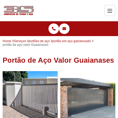
Home
Serviços
portões de aço
portão em aço galvanizado
portão de aço valor Guaianases
Portão de Aço Valor Guaianases