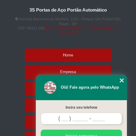
3S Portas de Aço Portão Automático
Avenida Baronesa de Muritiba, 1161 - Parque São Rafael São
Paulo - SP
CEP: 08311-080
(11) 2751-9629
(11) 2753-0936
(11)
2753-0832
Home
Empresa
Olá! Fale agora pelo WhatsApp
Missão
Serviços
Insira seu telefone
Contato
Iniciar conversa