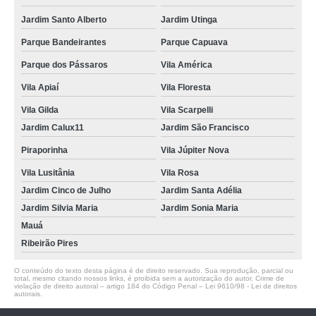
Jardim Santo Alberto
Jardim Utinga
Parque Bandeirantes
Parque Capuava
Parque dos Pássaros
Vila América
Vila Apiaí
Vila Floresta
Vila Gilda
Vila Scarpelli
Jardim Calux11
Jardim São Francisco
Piraporinha
Vila Júpiter Nova
Vila Lusitânia
Vila Rosa
Jardim Cinco de Julho
Jardim Santa Adélia
Jardim Silvia Maria
Jardim Sonia Maria
Mauá
Ribeirão Pires
O conteúdo do texto desta página é de direito reservado. Sua reprodução, parcial ou
total, mesmo citando nossos links, é proibida sem a autorização do autor. Crime de
violação de direito autoral – artigo 184 do Código Penal –
Lei 9610/98 - Lei de direitos
autorais
.