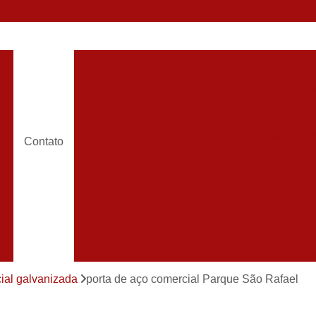
Portões Automáticos
o
Portões Automáticos de Ga
Portões Basculantes 
s
Portões de Garagem Aut
Contato
Portão Automatico para Con
Portão Automático 
Portão Automático Pivot
Portão Automático Resi
Portão Basculante Automá
s
Portão de Correr Auto
ial galvanizada
porta de aço comercial Parque São Rafael
Portão de Garagem Automático Grande São P