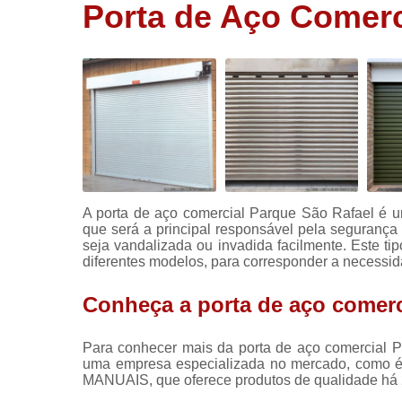
Porta de Aço Comerc
Portas
rolantes
automática
Portas rolo
automática
Portões
automático
Portões de
aço
A porta de aço comercial Parque São Rafael é 
que será a principal responsável pela segurança
seja vandalizada ou invadida facilmente. Este t
diferentes modelos, para corresponder a necessi
Conheça a porta de aço comerc
Para conhecer mais da porta de aço comercial P
uma empresa especializada no mercado, co
MANUAIS, que oferece produtos de qualidade há 