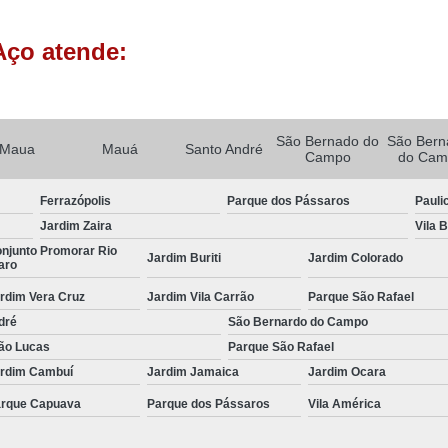
Porta Rolante Automática para Comércio
Porta Rolante Automática para Loja
Aço atende:
Porta Rolante de Aço Automática
Porta R
Porta Rolo Automática
Po
Porta Rolo Automática Industrial
São Bernado do
São Bern
Maua
Mauá
Santo André
Campo
do Cam
Porta Rolo Automática para Garag
Ferrazópolis
Parque dos Pássaros
Pauli
Porta Rolo Automática Residenci
Jardim Zaira
Vila 
Porta Rolo de Aço Automática
Por
njunto Promorar Rio
Jardim Buriti
Jardim Colorado
aro
Porta Rolo Motorizada
Portão 
rdim Vera Cruz
Jardim Vila Carrão
Parque São Rafael
Portão Automático Aço Galvani
dré
São Bernardo do Campo
Portão Automático Comercial
ão Lucas
Parque São Rafael
rdim Cambuí
Jardim Jamaica
Jardim Ocara
Portão Automático de Garagem
rque Capuava
Parque dos Pássaros
Vila América
Portão Automático Duas Bandas
Portão Au
Portão Automático para Garagem