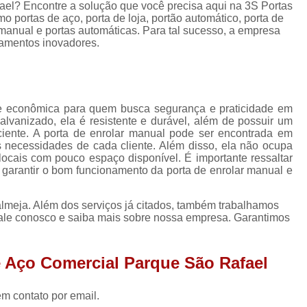
Porta Enrolar
Porta Enrolar Aço
P
ael? Encontre a solução que você precisa aqui na 3S Portas
o portas de aço, porta de loja, portão automático, porta de
Porta de Enrolar Automatizad
r manual e portas automáticas. Para tal sucesso, a empresa
pamentos inovadores.
Porta de Enrolar Automática Comercial
Porta de Enrolar Automática para Comércio
Porta de Enrolar Automática para Loja
 e econômica para quem busca segurança e praticidade em
lvanizado, ela é resistente e durável, além de possuir um
Porta de Enrolar de Aço Automát
ciente. A porta de enrolar manual pode ser encontrada em
Porta de Enrolar Motorizada Residenci
 necessidades de cada cliente. Além disso, ela não ocupa
locais com pouco espaço disponível. É importante ressaltar
Porta de Aço Loja
Porta de Aço para Loja
garantir o bom funcionamento da porta de enrolar manual e
Porta de Loja Automática
Porta de 
lmeja. Além dos serviços já citados, também trabalhamos
Porta de Rolo para Loja
Porta Loja
 fale conosco e saiba mais sobre nossa empresa. Garantimos
Empresa de Porta Rolante Automática
e Aço Comercial Parque São Rafael
Porta Rolante Automatizad
Porta Rolante Automática Comercial
em contato por email.