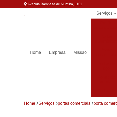
Avenida Baronesa de Muritiba, 1161
Serviços
Portão
automatizad
Portas
automática
Portas
Home
Empresa
Missão
comerciais
Portas de
aço
Portas de
enrolar
Portas de
enrolar
automática
Home
Serviços
portas comerciais
porta comerc
Portas para
loja