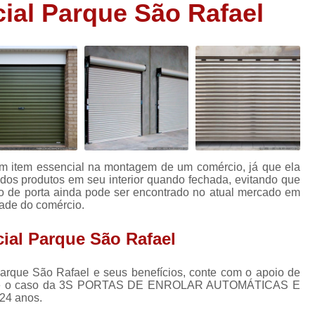
ial Parque São Rafael
Porta Aço Automática Loja
Porta Autom
Porta Automática em Aço
Porta Autom
s
Porta Automática para Loja
Porta Autom
s
Porta Comercial
Porta Comerc
Porta Comercial de Enrolar
Porta Comer
s
Porta de Enrolar Comercial
P
Porta de Ferro Comercial
Porta de Sal
um item essencial na montagem de um comércio, já que ela
Porta de Aço Automatizada
Porta de
 dos produtos em seu interior quando fechada, evitando que
ipo de porta ainda pode ser encontrado no atual mercado em
Porta de Aço de Enrolar Automática
Po
dade do comércio.
Porta de Aço Nova
Porta de Aço
ial Parque São Rafael
Porta de Aço Resistente
Porta de Aço Rol
arque São Rafael e seus benefícios, conte com o apoio de
Porta de Enrolar com Portinhol
mo é o caso da 3S PORTAS DE ENROLAR AUTOMÁTICAS E
Porta de Enrolar Horizontal
Porta de En
24 anos.