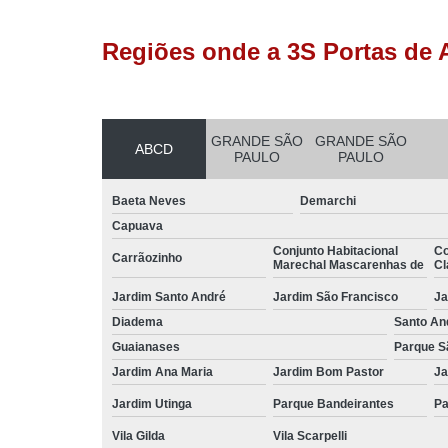
Regiões onde a 3S Portas de 
GRANDE SÃO
GRANDE SÃO
ABCD
PAULO
PAULO
Baeta Neves
Demarchi
Capuava
Conjunto Habitacional
Co
Carrãozinho
Marechal Mascarenhas de
Cl
Jardim Santo André
Jardim São Francisco
Ja
Diadema
Santo An
Guaianases
Parque S
Jardim Ana Maria
Jardim Bom Pastor
Ja
Jardim Utinga
Parque Bandeirantes
Pa
Vila Gilda
Vila Scarpelli