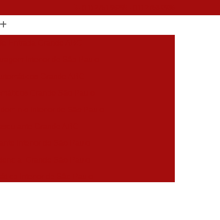
(11) 2751-9629
(11) 2753-0936
 de Entrada Grande ABC
ragem Interior de São Paulo
Automáticos Grande ABC
omáticos Grande São Paulo
dominio Interior de São Paulo
Basculante Grande ABC
ante Interior de São Paulo
dencial Grande São Paulo
tico Interior de São Paulo
mático Grande São Paulo
aulo
Portão de Subir Automatico Grande ABC