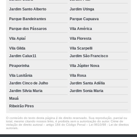
Jardim Santo Alberto
Jardim Utinga
Parque Bandeirantes
Parque Capuava
Parque dos Pássaros
Vila América
Vila Apiaí
Vila Floresta
Vila Gilda
Vila Scarpelli
Jardim Calux11
Jardim São Francisco
Piraporinha
Vila Júpiter Nova
Vila Lusitânia
Vila Rosa
Jardim Cinco de Julho
Jardim Santa Adélia
Jardim Silvia Maria
Jardim Sonia Maria
Mauá
Ribeirão Pires
O conteúdo do texto desta página é de direito reservado. Sua reprodução, parcial ou
total, mesmo citando nossos links, é proibida sem a autorização do autor. Crime de
violação de direito autoral – artigo 184 do Código Penal –
Lei 9610/98 - Lei de direitos
autorais
.