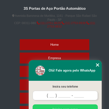
3S Portas de Aço Portão Automático
Avenida Baronesa de Muritiba, 1161 - Parque São Rafael São
Paulo - SP
CEP: 08311-080
(11) 2751-9629
(11) 2753-0936
(11)
2753-0832
Home
Empresa
Olá! Fale agora pelo WhatsApp
Missão
Serviços
Insira seu telefone
Contato