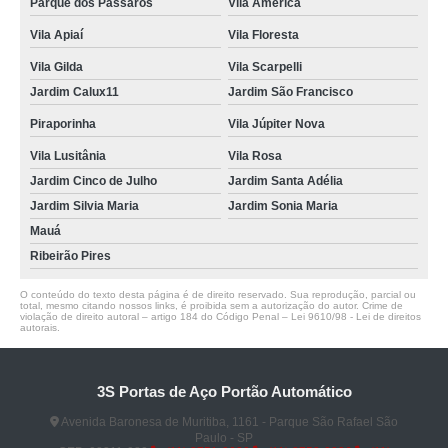
Parque dos Pássaros
Vila América
Vila Apiaí
Vila Floresta
Vila Gilda
Vila Scarpelli
Jardim Calux11
Jardim São Francisco
Piraporinha
Vila Júpiter Nova
Vila Lusitânia
Vila Rosa
Jardim Cinco de Julho
Jardim Santa Adélia
Jardim Silvia Maria
Jardim Sonia Maria
Mauá
Ribeirão Pires
O conteúdo do texto desta página é de direito reservado. Sua reprodução, parcial ou
total, mesmo citando nossos links, é proibida sem a autorização do autor. Crime de
violação de direito autoral – artigo 184 do Código Penal –
Lei 9610/98 - Lei de direitos
autorais
.
3S Portas de Aço Portão Automático
Avenida Baronesa de Muritiba, 1161 - Parque São Rafael São
Paulo - SP