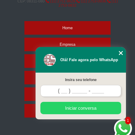
CEP: 08311-080
(11) 2751-9629
(11) 2753-0936
(11)
2753-0832
Home
Empresa
Olá! Fale agora pelo WhatsApp
Missão
Serviços
Insira seu telefone
Contato
Iniciar conversa
Mapa do site
1