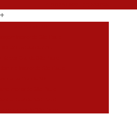
(11) 2751-9629
(11) 2753-0936
 de Entrada Grande ABC
ragem Interior de São Paulo
Automáticos Grande ABC
omáticos Grande São Paulo
dominio Interior de São Paulo
Basculante Grande ABC
ante Interior de São Paulo
dencial Grande São Paulo
tico Interior de São Paulo
mático Grande São Paulo
aulo
Portão de Subir Automatico Grande ABC