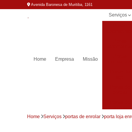
Avenida Baronesa de Muritiba, 1161
Serviços
Portão
automatizad
Portas
automática
Portas
Home
Empresa
Missão
comerciais
Portas de
aço
Portas de
enrolar
Portas de
enrolar
automática
Home
Serviços
portas de enrolar
porta loja enr
Portas para
loja