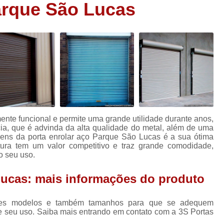
arque São Lucas
Porta Aço Automática Loja
Porta Autom
Porta Automática em Aço
Porta Autom
s
Porta Automática para Loja
Porta Autom
s
Porta Comercial
Porta Comerc
Porta Comercial de Enrolar
Porta Comer
s
Porta de Enrolar Comercial
P
Porta de Ferro Comercial
Porta de Sal
nte funcional e permite uma grande utilidade durante anos,
Porta de Aço Automatizada
Porta de
cia, que é advinda da alta qualidade do metal, além de uma
gens da porta enrolar aço Parque São Lucas é a sua ótima
Porta de Aço de Enrolar Automática
Po
utura tem um valor competitivo e traz grande comodidade,
o seu uso.
Porta de Aço Nova
Porta de Aço
Lucas: mais informações do produto
Porta de Aço Resistente
Porta de Aço Rol
Porta de Enrolar com Portinhol
ntes modelos e também tamanhos para que se adequem
Porta de Enrolar Horizontal
Porta de En
 seu uso. Saiba mais entrando em contato com a 3S Portas