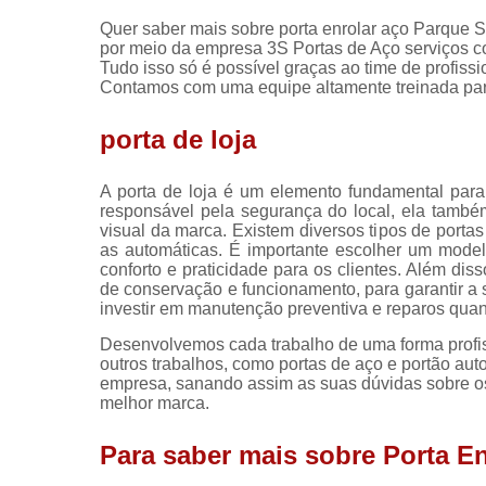
Quer saber mais sobre porta enrolar aço Parque S
por meio da empresa 3S Portas de Aço serviços co
Tudo isso só é possível graças ao time de profissi
Contamos com uma equipe altamente treinada para
porta de loja
A porta de loja é um elemento fundamental par
responsável pela segurança do local, ela também 
visual da marca. Existem diversos tipos de porta
as automáticas. É importante escolher um model
conforto e praticidade para os clientes. Além di
de conservação e funcionamento, para garantir a s
investir em manutenção preventiva e reparos qua
Desenvolvemos cada trabalho de uma forma profiss
outros trabalhos, como portas de aço e portão au
empresa, sanando assim as suas dúvidas sobre os
melhor marca.
Para saber mais sobre Porta E