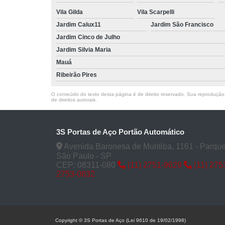
Vila Gilda
Vila Scarpelli
Jardim Calux11
Jardim São Francisco
Jardim Cinco de Julho
Jardim Silvia Maria
Mauá
Ribeirão Pires
O conteúdo do texto desta página é de direito reservado. Sua reprodução, 
de direitos autorais
.
3S Portas de Aço Portão Automático
Avenida Baronesa de Muritiba, 1161 - Parqu
São Paulo - SP
CEP: 08311-080
(11) 2751-9629
(11) 27
2753-0832
Copyright © 3S Portas de Aço (Lei 9610 de 19/02/1998)