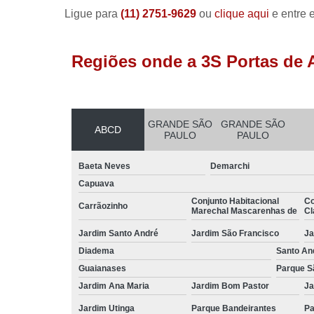
Ligue para
(11) 2751-9629
ou
clique aqui
e entre 
Regiões onde a 3S Portas de 
GRANDE SÃO
GRANDE SÃO
ABCD
PAULO
PAULO
Baeta Neves
Demarchi
Capuava
Conjunto Habitacional
Co
Carrãozinho
Marechal Mascarenhas de
Cl
Jardim Santo André
Jardim São Francisco
Ja
Diadema
Santo An
Guaianases
Parque S
Jardim Ana Maria
Jardim Bom Pastor
Ja
Jardim Utinga
Parque Bandeirantes
Pa