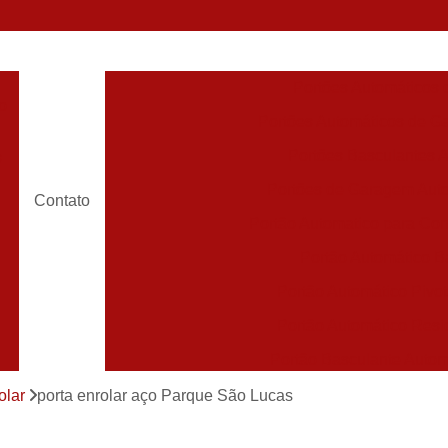
Portões Automáticos
o
Portões Automáticos de Ga
Portões Basculantes 
s
Portões de Garagem Aut
Contato
Portão Automatico para Con
Portão Automático 
Portão Automático Pivot
Portão Automático Resi
Portão Basculante Automá
s
Portão de Correr Auto
olar
porta enrolar aço Parque São Lucas
Portão de Garagem Automático Grande São P