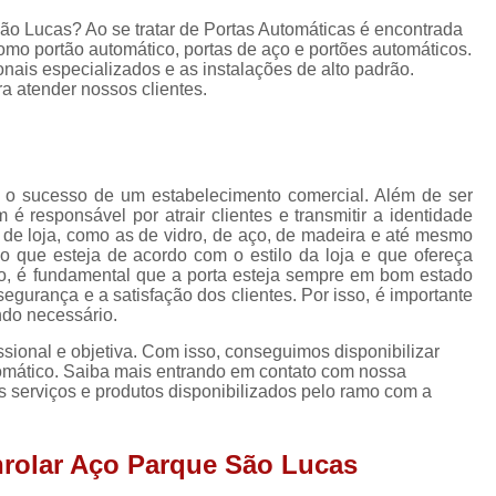
Porta Enrolar
Porta Enrolar Aço
P
ão Lucas? Ao se tratar de Portas Automáticas é encontrada
Porta de Enrolar Automatizad
mo portão automático, portas de aço e portões automáticos.
onais especializados e as instalações de alto padrão.
Porta de Enrolar Automática Comercial
 atender nossos clientes.
Porta de Enrolar Automática para Comércio
Porta de Enrolar Automática para Loja
a o sucesso de um estabelecimento comercial. Além de ser
Porta de Enrolar de Aço Automát
é responsável por atrair clientes e transmitir a identidade
Porta de Enrolar Motorizada Residenci
s de loja, como as de vidro, de aço, de madeira e até mesmo
o que esteja de acordo com o estilo da loja e que ofereça
Porta de Aço Loja
Porta de Aço para Loja
sso, é fundamental que a porta esteja sempre em bom estado
egurança e a satisfação dos clientes. Por isso, é importante
Porta de Loja Automática
Porta de 
ndo necessário.
Porta de Rolo para Loja
Porta Loja
ional e objetiva. Com isso, conseguimos disponibilizar
tomático. Saiba mais entrando em contato com nossa
Empresa de Porta Rolante Automática
 serviços e produtos disponibilizados pelo ramo com a
Porta Rolante Automatizad
nrolar Aço Parque São Lucas
Porta Rolante Automática Comercial