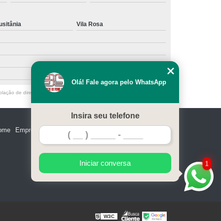
 de Aço
Portão de Aço Galvanizado
usitânia
Vila Rosa
o de Aço para Garagem
Portão em Aço
 Aço Galvanizado
Portão Garagem Aço
Olá! Fale agora pelo WhatsApp
olação de direito autoral – artigo 184 do Código Penal –
Lei 9610/98 - Lei
Insira seu telefone
ome
Empresa
Missão
Serviços
Contato
Mapa do site
Iniciar conversa
1
W3C