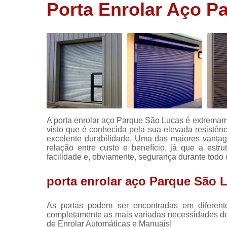
Porta Enrolar Aço P
Portas
rolantes
automática
Portas rolo
automática
Portões
automático
Portões de
aço
A porta enrolar aço Parque São Lucas é extremame
visto que é conhecida pela sua elevada resistên
excelente durabilidade. Uma das maiores vanta
relação entre custo e benefício, já que a estr
facilidade e, obviamente, segurança durante todo 
porta enrolar aço Parque São 
As portas podem ser encontradas em difere
completamente as mais variadas necessidades de
de Enrolar Automáticas e Manuais!