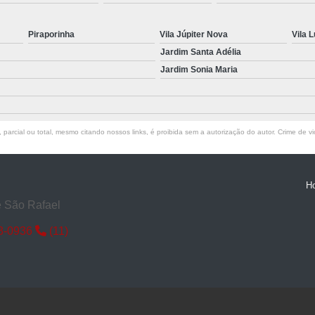
Portão Aço para Garagem
Portão
Piraporinha
Vila Júpiter Nova
Vila L
Portão de Aço para Comércio
Portã
Jardim Santa Adélia
Portão em Aço Comércio
Portão em
Jardim Sonia Maria
parcial ou total, mesmo citando nossos links, é proibida sem a autorização do autor. Crime de vi
H
e São Rafael
53-0936
(11)