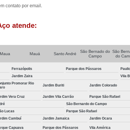
Porta Rolante Automática para Comércio
em contato por email.
Porta Rolante Automática para Loja
Porta Rolante de Aço Automática
Porta R
Aço atende:
Porta Rolo Automática
Po
Porta Rolo Automática Industrial
Porta Rolo Automática para Garag
São Bernado do
São Bern
Maua
Mauá
Santo André
Campo
do Cam
Porta Rolo Automática Residenci
Ferrazópolis
Parque dos Pássaros
Pauli
Porta Rolo de Aço Automática
Por
Jardim Zaira
Vila 
Porta Rolo Motorizada
Portão 
njunto Promorar Rio
Jardim Buriti
Jardim Colorado
aro
Portão Automático Aço Galvani
rdim Vera Cruz
Jardim Vila Carrão
Parque São Rafael
Portão Automático Comercial
dré
São Bernardo do Campo
Portão Automático de Garagem
ão Lucas
Parque São Rafael
rdim Cambuí
Jardim Jamaica
Jardim Ocara
Portão Automático Duas Bandas
Portão Au
rque Capuava
Parque dos Pássaros
Vila América
Portão Automático para Garagem