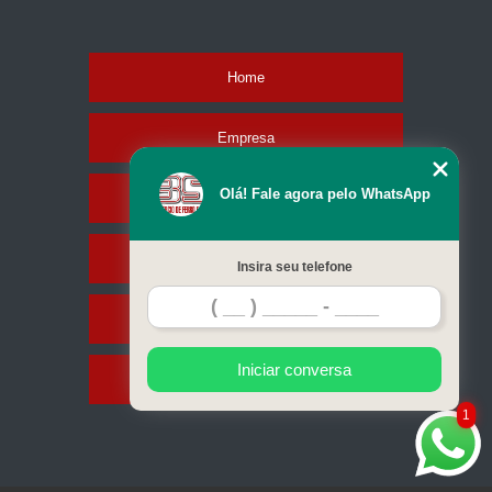
Home
Empresa
Olá! Fale agora pelo WhatsApp
Missão
Serviços
Insira seu telefone
Contato
Iniciar conversa
Mapa do site
1