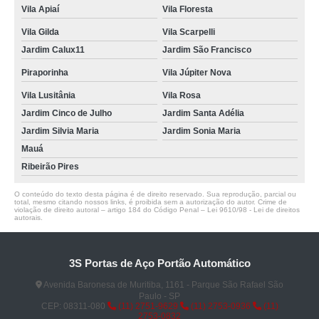
Vila Apiaí
Vila Floresta
Vila Gilda
Vila Scarpelli
Jardim Calux11
Jardim São Francisco
Piraporinha
Vila Júpiter Nova
Vila Lusitânia
Vila Rosa
Jardim Cinco de Julho
Jardim Santa Adélia
Jardim Silvia Maria
Jardim Sonia Maria
Mauá
Ribeirão Pires
O conteúdo do texto desta página é de direito reservado. Sua reprodução, parcial ou
total, mesmo citando nossos links, é proibida sem a autorização do autor. Crime de
violação de direito autoral – artigo 184 do Código Penal –
Lei 9610/98 - Lei de direitos
autorais
.
3S Portas de Aço Portão Automático
Avenida Baronesa de Muritiba, 1161 - Parque São Rafael São
Paulo - SP
CEP: 08311-080
(11) 2751-9629
(11) 2753-0936
(11)
2753-0832