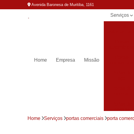
Avenida Baronesa de Muritiba, 1161
Serviços
Portão
automatizad
Portas
automática
Portas
Home
Empresa
Missão
comerciais
Portas de
aço
Portas de
enrolar
Portas de
enrolar
automática
Home
Serviços
portas comerciais
porta comerc
Portas para
loja