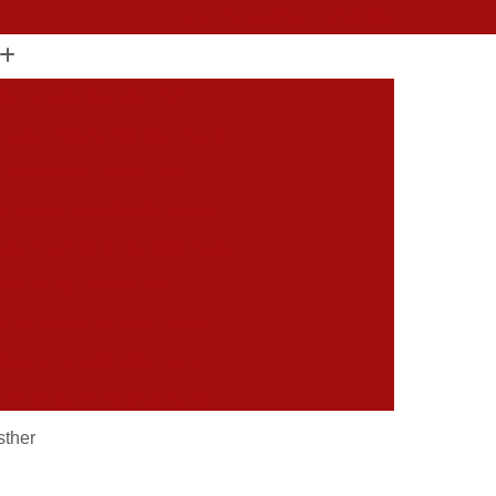
(11) 2751-9629
(11) 2753-0936
 de Entrada Grande ABC
ragem Interior de São Paulo
Automáticos Grande ABC
omáticos Grande São Paulo
dominio Interior de São Paulo
Basculante Grande ABC
ante Interior de São Paulo
dencial Grande São Paulo
tico Interior de São Paulo
mático Grande São Paulo
sther
aulo
Portão de Subir Automatico Grande ABC