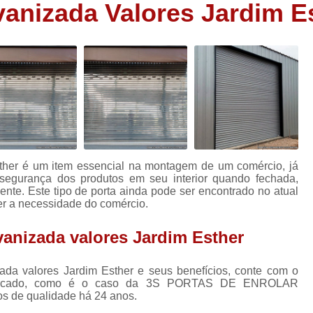
vanizada Valores Jardim E
Porta Aço Automática Loja
Porta Autom
Porta Automática em Aço
Porta Autom
s
Porta Automática para Loja
Porta Autom
s
Porta Comercial
Porta Comerc
Porta Comercial de Enrolar
Porta Comer
s
Porta de Enrolar Comercial
P
Porta de Ferro Comercial
Porta de Sal
sther é um item essencial na montagem de um comércio, já
Porta de Aço Automatizada
Porta de
 segurança dos produtos em seu interior quando fechada,
ente. Este tipo de porta ainda pode ser encontrado no atual
Porta de Aço de Enrolar Automática
Po
r a necessidade do comércio.
Porta de Aço Nova
Porta de Aço
vanizada valores Jardim Esther
Porta de Aço Resistente
Porta de Aço Rol
ada valores Jardim Esther e seus benefícios, conte com o
Porta de Enrolar com Portinhol
mercado, como é o caso da 3S PORTAS DE ENROLAR
Porta de Enrolar Horizontal
Porta de En
 de qualidade há 24 anos.