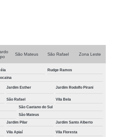
Porta Rolante Automática para Garagem
Porta Rolante Automática Rápida
olante Motorizada
Porta Rolo Automatizada
rta Rolo Automática Comercial
Porta Rolo Automática para Comércio
ardo
em
Porta Rolo Automática para Loja
São Mateus
São Rafael
Zona Leste
po
al
Porta Rolo Automática Rápida
céia
Rudge Ramos
ta Rolo de Aço Galvanizado Automática
Bocaina
Automático
Portão Automático Aço
Jardim Esther
Jardim Rodolfo Pirani
zado
Portão Automático Branco
São Rafael
Vila Bela
Portão Automático de Correr
São Caetano do Sul
Portão Automático Deslizante
São Mateus
Jardim Pilar
Jardim Santo Alberto
tomático em Aço
Portão Automático Garagem
Vila Apiaí
Vila Floresta
Portão Aço
Portão Aço Galvanizado