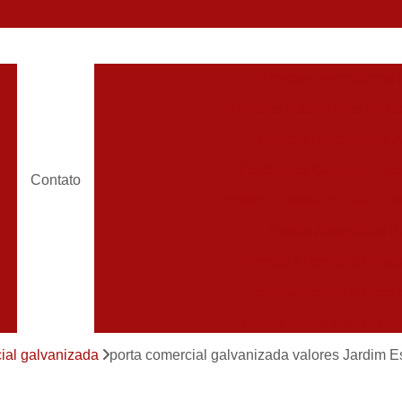
Portões Automáticos
o
Portões Automáticos de Ga
Portões Basculantes 
s
Portões de Garagem Aut
Contato
Portão Automatico para Con
Portão Automático 
Portão Automático Pivot
Portão Automático Resi
Portão Basculante Automá
s
Portão de Correr Auto
ial galvanizada
porta comercial galvanizada valores Jardim E
Portão de Garagem Automático Grande São P