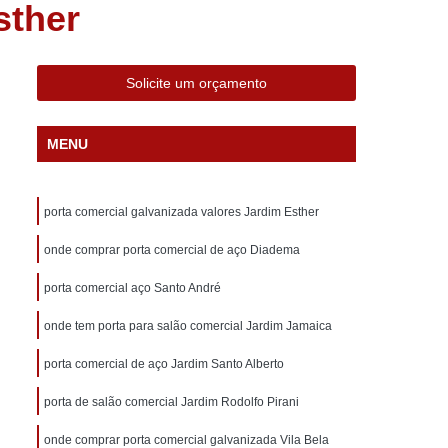
sther
ática Comercial
Porta Automática de Aço
ática Enrolar
Porta Automática Industrial
ática Residencial
Porta Ferro Automática
Solicite um orçamento
ial Aço
Porta Comercial de Aço
MENU
cial Galvanizada
Porta de Aço Comercial
orta de Estabelecimento Comercial
porta comercial galvanizada valores Jardim Esther
ão Comercial
Porta para Salão Comercial
 Aço de Correr
onde comprar porta comercial de aço Diadema
Porta de Aço de Enrolar
rta de Aço Forte
Porta de Aço Motorizada
porta comercial aço Santo André
 Perfurada
Porta de Aço Reforçado
onde tem porta para salão comercial Jardim Jamaica
o
Porta Comércio Enrolar
Porta de Enrolar
porta comercial de aço Jardim Santo Alberto
a
Porta de Enrolar Galvanizada
porta de salão comercial Jardim Rodolfo Pirani
rolar Industrial
Porta de Enrolar Manual
onde comprar porta comercial galvanizada Vila Bela