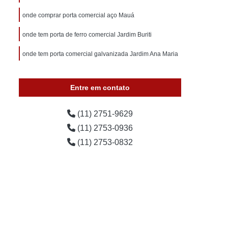
orta Enrolar Manual
Porta Loja Enrolar
onde comprar porta comercial aço Mauá
a
Porta de Enrolar Automática
onde tem porta de ferro comercial Jardim Buriti
Porta de Enrolar Automática Industrial
onde tem porta comercial galvanizada Jardim Ana Maria
Porta de Enrolar Automática para Garagem
Porta de Enrolar Automática Rápida
Entre em contato
ica
Porta de Enrolar Motorizada
al
Porta Rápida de Enrolar Motorizada
(11) 2751-9629
Porta de Enrolar para Loja
Porta de Loja
(11) 2753-0936
Loja de Enrolar
Porta de Loja de Ferro
(11) 2753-0832
Porta para Loja
Porta para Loja Comercial
Fornecedor de Porta Rolante Automática
a
Porta Rolante Automática
Porta Rolante Automática Industrial