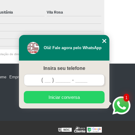
 de Aço
Portão de Aço Galvanizado
usitânia
Vila Rosa
o de Aço para Garagem
Portão em Aço
 Aço Galvanizado
Portão Garagem Aço
Olá! Fale agora pelo WhatsApp
olação de direito autoral – artigo 184 do Código Penal –
Lei 9610/98 - Lei
Insira seu telefone
ome
Empresa
Missão
Serviços
Contato
Mapa do site
Iniciar conversa
1
W3C