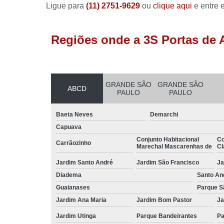
Ligue para
(11) 2751-9629
ou
clique aqui
e entre 
Regiões onde a 3S Portas de 
GRANDE SÃO
GRANDE SÃO
ABCD
PAULO
PAULO
Baeta Neves
Demarchi
Capuava
Conjunto Habitacional
Co
Carrãozinho
Marechal Mascarenhas de
Cl
Jardim Santo André
Jardim São Francisco
Ja
Diadema
Santo An
Guaianases
Parque S
Jardim Ana Maria
Jardim Bom Pastor
Ja
Jardim Utinga
Parque Bandeirantes
Pa