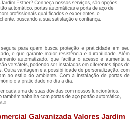
Porta Enrolar
Porta Enrolar Aço
P
 Jardim Esther? Conheça nossos serviços, são opções
tão automático, portas automáticas e porta de aço de
Porta de Enrolar Automatizad
om profissionais qualificados e experientes, o
iente, buscando a sua satisfação e confiança.
Porta de Enrolar Automática Comercial
Porta de Enrolar Automática para Comércio
Porta de Enrolar Automática para Loja
 segura para quem busca proteção e praticidade em seu
zado, o que garante maior resistência e durabilidade. Além
Porta de Enrolar de Aço Automát
amento automatizado, que facilita o acesso e aumenta a
Porta de Enrolar Motorizada Residenci
ão versáteis, podendo ser instaladas em diferentes tipos de
s. Outra vantagem é a possibilidade de personalização, com
Porta de Aço Loja
Porta de Aço para Loja
 ao estilo do ambiente. Com a instalação de portas de
imônio e a praticidade no dia a dia.
Porta de Loja Automática
Porta de 
ecer cada uma de suas dúvidas com nossos funcionários.
Porta de Rolo para Loja
Porta Loja
o também trabalha com portas de aço portão automático,
ato.
Empresa de Porta Rolante Automática
omercial Galvanizada Valores Jardim
Porta Rolante Automatizad
Porta Rolante Automática Comercial