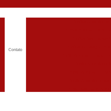
Portões Automáticos
o
Portões Automáticos de Ga
Portões Basculantes 
s
Portões de Garagem Aut
Contato
Portão Automatico para Con
Portão Automático 
Portão Automático Pivot
Portão Automático Resi
Portão Basculante Automá
s
Portão de Correr Auto
Portão de Garagem Automático Grande São P