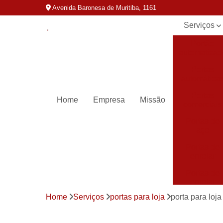
Avenida Baronesa de Muritiba, 1161
Serviços
Portão
automatizad
Portas
automática
Portas
Home
Empresa
Missão
comerciais
Portas de
aço
Portas de
enrolar
Portas de
enrolar
automática
Home
Serviços
portas para loja
porta para loja
Portas para
loja