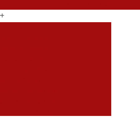
(11) 2751-9629
(11) 2753-0936
 de Entrada Grande ABC
ragem Interior de São Paulo
Automáticos Grande ABC
omáticos Grande São Paulo
dominio Interior de São Paulo
Basculante Grande ABC
ante Interior de São Paulo
dencial Grande São Paulo
tico Interior de São Paulo
mático Grande São Paulo
aulo
Portão de Subir Automatico Grande ABC