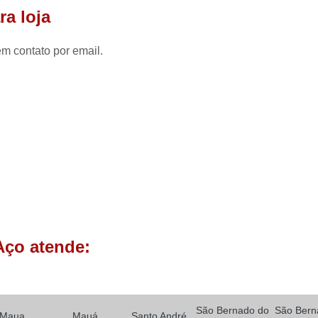
Porta Enrolar
Porta Enrolar Aço
P
ra loja
Porta de Enrolar Automatizad
em contato por email.
Porta de Enrolar Automática Comercial
Porta de Enrolar Automática para Comércio
Porta de Enrolar Automática para Loja
Porta de Enrolar de Aço Automát
Porta de Enrolar Motorizada Residenci
Porta de Aço Loja
Porta de Aço para Loja
Porta de Loja Automática
Porta de 
Porta de Rolo para Loja
Porta Loja
Aço atende:
Empresa de Porta Rolante Automática
Porta Rolante Automatizad
Porta Rolante Automática Comercial
São Bernado do
São Bern
Maua
Mauá
Santo André