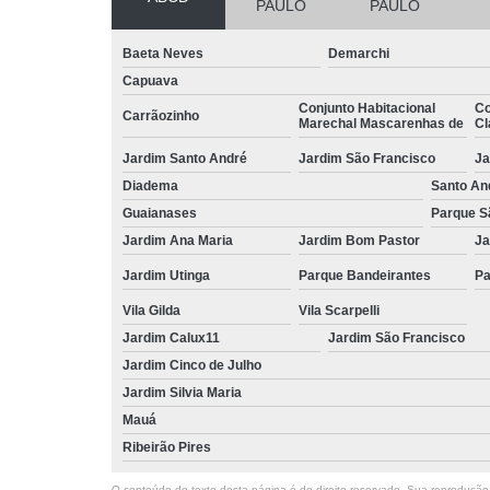
PAULO
PAULO
Baeta Neves
Demarchi
Capuava
Conjunto Habitacional
Co
Carrãozinho
Marechal Mascarenhas de
Cl
Jardim Santo André
Jardim São Francisco
Ja
Diadema
Santo An
Guaianases
Parque S
Jardim Ana Maria
Jardim Bom Pastor
Ja
Jardim Utinga
Parque Bandeirantes
Pa
Vila Gilda
Vila Scarpelli
Jardim Calux11
Jardim São Francisco
Jardim Cinco de Julho
Jardim Silvia Maria
Mauá
Ribeirão Pires
O conteúdo do texto desta página é de direito reservado. Sua reprodução, 