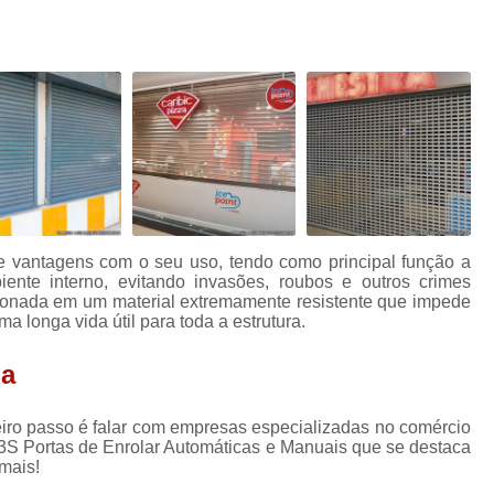
Porta Aço Automática Loja
Porta Autom
Porta Automática em Aço
Porta Autom
s
Porta Automática para Loja
Porta Autom
s
Porta Comercial
Porta Comerc
Porta Comercial de Enrolar
Porta Comer
s
Porta de Enrolar Comercial
P
Porta de Ferro Comercial
Porta de Sal
 de vantagens com o seu uso, tendo como principal função a
Porta de Aço Automatizada
Porta de
nte interno, evitando invasões, roubos e outros crimes
ccionada em um material extremamente resistente que impede
Porta de Aço de Enrolar Automática
Po
 longa vida útil para toda a estrutura.
Porta de Aço Nova
Porta de Aço
ja
Porta de Aço Resistente
Porta de Aço Rol
meiro passo é falar com empresas especializadas no comércio
Porta de Enrolar com Portinhol
3S Portas de Enrolar Automáticas e Manuais que se destaca
Porta de Enrolar Horizontal
Porta de En
mais!