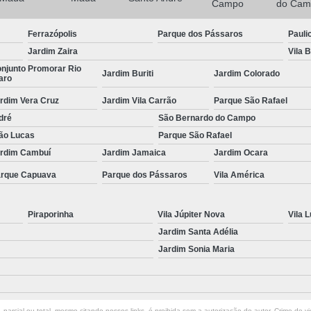
Porta Rolante Automática para Comércio
Campo
do Cam
Porta Rolante Automática para Loja
Ferrazópolis
Parque dos Pássaros
Pauli
Porta Rolante de Aço Automática
Porta R
Jardim Zaira
Vila 
njunto Promorar Rio
Porta Rolo Automática
Po
Jardim Buriti
Jardim Colorado
aro
Porta Rolo Automática Industrial
rdim Vera Cruz
Jardim Vila Carrão
Parque São Rafael
dré
Porta Rolo Automática para Garag
São Bernardo do Campo
ão Lucas
Parque São Rafael
Porta Rolo Automática Residenci
rdim Cambuí
Jardim Jamaica
Jardim Ocara
Porta Rolo de Aço Automática
Por
rque Capuava
Parque dos Pássaros
Vila América
Porta Rolo Motorizada
Portão 
Portão Automático Aço Galvani
Piraporinha
Vila Júpiter Nova
Vila L
Jardim Santa Adélia
Portão Automático Comercial
Jardim Sonia Maria
Portão Automático de Garagem
Portão Automático Duas Bandas
Portão Au
Portão Automático para Garagem
parcial ou total, mesmo citando nossos links, é proibida sem a autorização do autor. Crime de vi