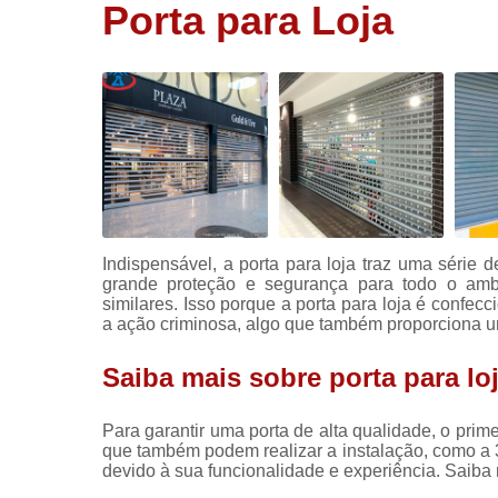
Porta para Loja
Portas
rolantes
automática
Portas rolo
automática
Portões
automático
Portões de
aço
Indispensável, a porta para loja traz uma série
grande proteção e segurança para todo o ambie
similares. Isso porque a porta para loja é confe
a ação criminosa, algo que também proporciona uma
Saiba mais sobre porta para lo
Para garantir uma porta de alta qualidade, o pri
que também podem realizar a instalação, como a 
devido à sua funcionalidade e experiência. Saiba 