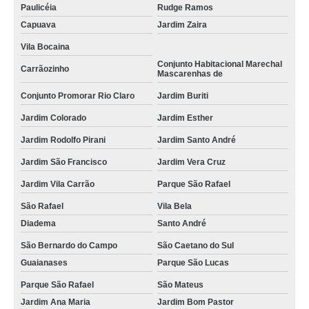
Paulicéia
Rudge Ramos
portão automático de correr preços Ferrazópolis
Capuava
Jardim Zaira
onde vende portão automático branco Jardim Bom Pastor
Vila Bocaina
portão automático de correr Jardim Santo Alberto
Conjunto Habitacional Marechal
Carrãozinho
Mascarenhas de
onde vende portão automático comercial Guaianases
Conjunto Promorar Rio Claro
Jardim Buriti
portão automático garagem preços Vila Bela
Jardim Colorado
Jardim Esther
portão automático duas bandas preços Vila Bela
Jardim Rodolfo Pirani
Jardim Santo André
portão automático de correr preços Ferrazópolis
Jardim São Francisco
Jardim Vera Cruz
loja de portão automático branco São Mateus
Jardim Vila Carrão
Parque São Rafael
onde vende portão automático de garagem Jardim Cinco de Julho
São Rafael
Vila Bela
Diadema
Santo André
portão automático para garagem preços Santo André
São Bernardo do Campo
São Caetano do Sul
portão automático duas bandas Capuava
Guaianases
Parque São Lucas
loja de portão automático aço São Caetano do Sul
Parque São Rafael
São Mateus
onde vende portão automático para garagem Vila Júpiter Nova
Jardim Ana Maria
Jardim Bom Pastor