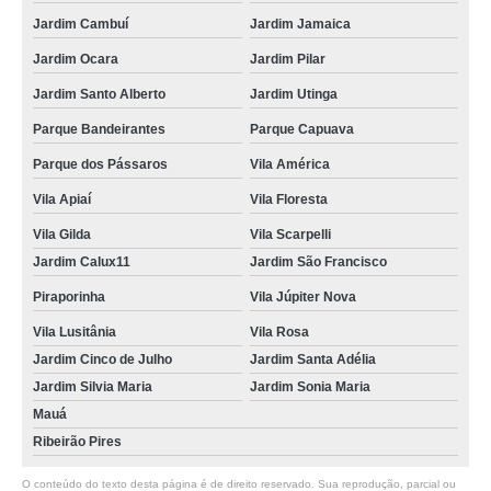
loja de portão automático aço galvanizado Piraporinha
Jardim Cambuí
Jardim Jamaica
portão automático branco Jardim Bom Pastor
Jardim Ocara
Jardim Pilar
loja de portão automático de correr Santo André
Jardim Santo Alberto
Jardim Utinga
portões automáticos aço galvanizado São Caetano do Sul
Parque Bandeirantes
Parque Capuava
Parque dos Pássaros
Vila América
onde vende portão automático garagem São Rafael
Vila Apiaí
Vila Floresta
onde vende portão automático aço Diadema
Vila Gilda
Vila Scarpelli
onde vende portão automático para garagem Vila Júpiter Nova
Jardim Calux11
Jardim São Francisco
portão automático de garagem Jardim Utinga
Piraporinha
Vila Júpiter Nova
portão automático deslizante Parque dos Pássaros
Vila Lusitânia
Vila Rosa
portões automáticos de garagem Jardim Santa Adélia
Jardim Cinco de Julho
Jardim Santa Adélia
Jardim Silvia Maria
Jardim Sonia Maria
portão automático garagem preços Vila Bela
Mauá
onde vende portão automático de garagem Jardim Cinco de Julho
Ribeirão Pires
portão automático em aço São Mateus
O conteúdo do texto desta página é de direito reservado. Sua reprodução, parcial ou