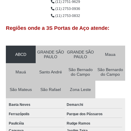
(11) 2751-9629
preço de porta rolo de aço galvanizado automática Parque dos Pássaros
(11) 2753-0936
porta rolo automática residencial Vila Bocaina
(11) 2753-0832
porta rolo automática para loja preço Parque São Rafael
Regiões onde a 3S Portas de Aço atende:
porta rolo automática residencial valor São Bernardo do Campo
preço de porta rolo automática rápida Jardim Ana Maria
GRANDE SÃO
GRANDE SÃO
porta rolo automática valor Ferrazópolis
ABCD
Maua
PAULO
PAULO
porta rolo automática Vila Apiaí
São Bernado
São Bernardo
Mauá
Santo André
porta rolo automática residencial preço Jardim Ocara
do Campo
do Campo
porta rolo automática para loja Vila Bocaina
São Mateus
São Rafael
Zona Leste
valor de porta rolo automática para loja Santo André
porta rolo automática para garagem valor Vila Gilda
Baeta Neves
Demarchi
porta rolo automática para loja valor Jardim Ana Maria
Ferrazópolis
Parque dos Pássaros
preço de porta rolo automática industrial Capuava
Paulicéia
Rudge Ramos
Capuava
Jardim Zaira