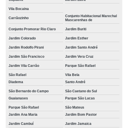
preço de porta rolo de aço automática Conjunto Promorar Rio Claro
Vila Bocaina
porta rolo automática rápida preço São Mateus
Conjunto Habitacional Marechal
Carrãozinho
Mascarenhas de
porta rolo de aço automática Conjunto Habitacional Marechal Mascarenhas
de
Conjunto Promorar Rio Claro
Jardim Buriti
valor de porta rolo automática rápida Vila Floresta
Jardim Colorado
Jardim Esther
porta rolo automática industrial valor Jardim Ana Maria
Jardim Rodolfo Pirani
Jardim Santo André
porta rolo automatizada valor Guaianases
Jardim São Francisco
Jardim Vera Cruz
porta rolo automática industrial Jardim Ocara
Jardim Vila Carrão
Parque São Rafael
porta rolo de aço galvanizado automática Jardim Rodolfo Pirani
São Rafael
Vila Bela
Diadema
Santo André
preço de porta rolo automatizada Rudge Ramos
São Bernardo do Campo
São Caetano do Sul
valor de porta rolo de aço automática Jardim Esther
Guaianases
Parque São Lucas
preço de porta rolo motorizada Jardim Pilar
Parque São Rafael
São Mateus
porta rolo automática comercial Vila Apiaí
Jardim Ana Maria
Jardim Bom Pastor
porta rolo automática comercial preço Jardim Colorado
Jardim Cambuí
Jardim Jamaica